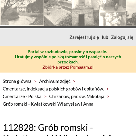
Zarejestruj się
lub
Zaloguj się
Portal w rozbudowie, prosimy o wsparcie.
Uratujmy wspólnie polską tożsamość i pamięć o naszych
przodkach.
Zbiórka przez Pomagam.pl
Strona główna
>
Archiwum zdjęć
>
Cmentarze, indeksacja polskich grobów i epitafiów.
>
Cmentarze - Polska
>
Chrzanów, par. św. Mikołaja
>
Grób romski - Kwiatkowski Władysław i Anna
112828: Grób romski -