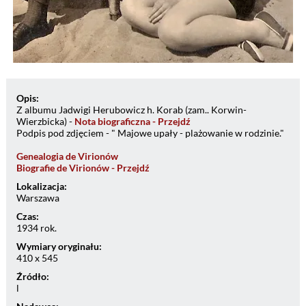
Opis:
Z albumu Jadwigi Herubowicz h. Korab (zam.. Korwin-
Wierzbicka) -
Nota biograficzna - Przejdź
Podpis pod zdjęciem - " Majowe upały - plażowanie w rodzinie."
Genealogia de Virionów
Biografie de Virionów - Przejdź
Lokalizacja:
Warszawa
Czas:
1934 rok.
Wymiary oryginału:
410 x 545
Źródło:
l