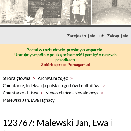
Zarejestruj się
lub
Zaloguj się
Portal w rozbudowie, prosimy o wsparcie.
Uratujmy wspólnie polską tożsamość i pamięć o naszych
przodkach.
Zbiórka przez Pomagam.pl
Strona główna
>
Archiwum zdjęć
>
Cmentarze, indeksacja polskich grobów i epitafiów.
>
Cmentarze - Litwa
>
Niewojniańce - Nevainionys
>
Malewski Jan, Ewa i Ignacy
123767: Malewski Jan, Ewa i