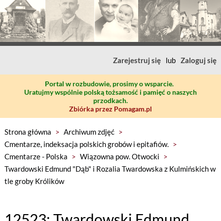
Zarejestruj się
lub
Zaloguj się
Portal w rozbudowie, prosimy o wsparcie.
Uratujmy wspólnie polską tożsamość i pamięć o naszych
przodkach.
Zbiórka przez Pomagam.pl
Strona główna
>
Archiwum zdjęć
>
Cmentarze, indeksacja polskich grobów i epitafiów.
>
Cmentarze - Polska
>
Wiązowna pow. Otwocki
>
Twardowski Edmund "Dąb" i Rozalia Twardowska z Kulmińskich w
tle groby Królików
12523: Twardowski Edmund