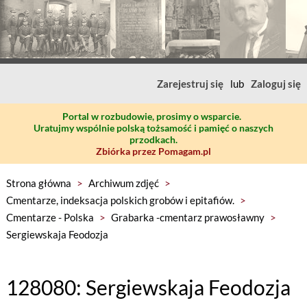
Zarejestruj się
lub
Zaloguj się
Portal w rozbudowie, prosimy o wsparcie.
Uratujmy wspólnie polską tożsamość i pamięć o naszych
przodkach.
Zbiórka przez Pomagam.pl
Strona główna
>
Archiwum zdjęć
>
Cmentarze, indeksacja polskich grobów i epitafiów.
>
Cmentarze - Polska
>
Grabarka -cmentarz prawosławny
>
Sergiewskaja Feodozja
128080: Sergiewskaja Feodozja