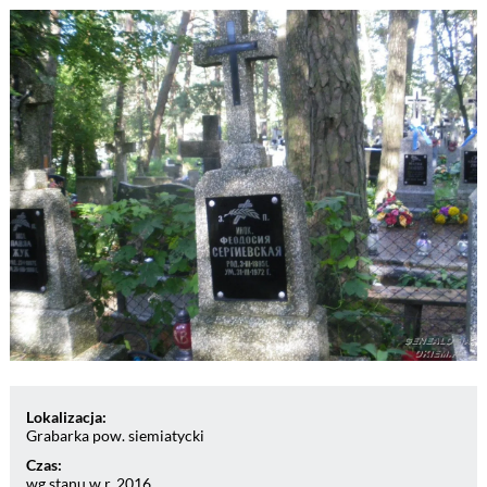
Lokalizacja:
Grabarka pow. siemiatycki
Czas:
wg stanu w r. 2016