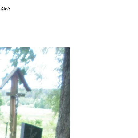
užinė