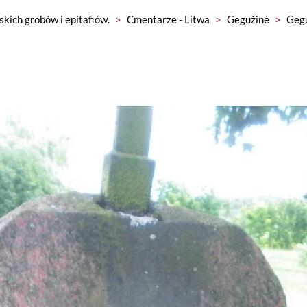
skich grobów i epitafiów.
>
Cmentarze - Litwa
>
Gegužinė
>
Geg