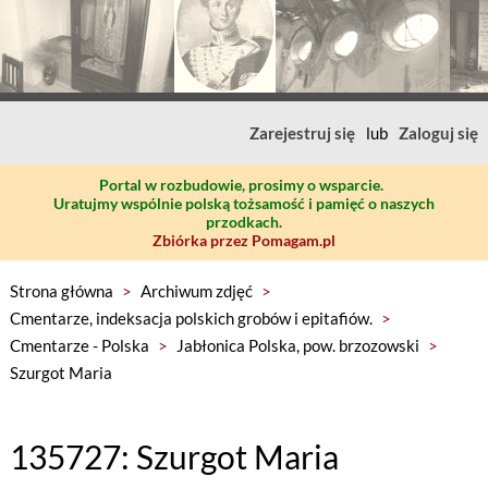
Zarejestruj się
lub
Zaloguj się
Portal w rozbudowie, prosimy o wsparcie.
Uratujmy wspólnie polską tożsamość i pamięć o naszych
przodkach.
Zbiórka przez Pomagam.pl
Strona główna
>
Archiwum zdjęć
>
Cmentarze, indeksacja polskich grobów i epitafiów.
>
Cmentarze - Polska
>
Jabłonica Polska, pow. brzozowski
>
Szurgot Maria
135727: Szurgot Maria