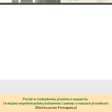
Portal w rozbudowie, prosimy o wsparcie.
Uratujmy wspólnie polską tożsamość i pamięć o naszych przodkach.
Zbiórka przez Pomagam.pl