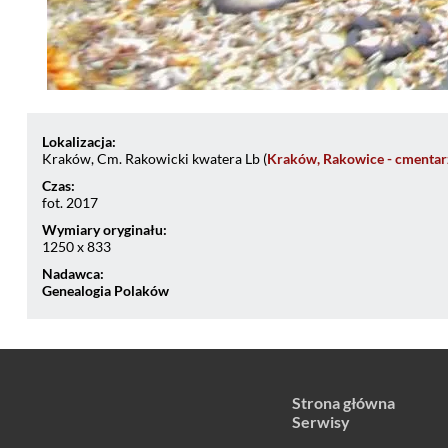
Lokalizacja:
Kraków, Cm. Rakowicki kwatera Lb (
Kraków, Rakowice - cmentar
Czas:
fot. 2017
Wymiary oryginału:
1250 x 833
Nadawca:
Genealogia Polaków
Strona główna
Serwisy