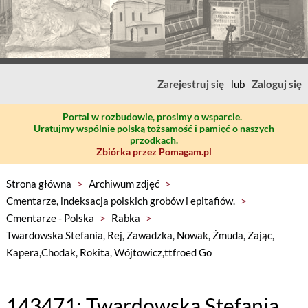
Zarejestruj się
lub
Zaloguj się
Portal w rozbudowie, prosimy o wsparcie.
Uratujmy wspólnie polską tożsamość i pamięć o naszych
przodkach.
Zbiórka przez Pomagam.pl
Strona główna
>
Archiwum zdjęć
>
Cmentarze, indeksacja polskich grobów i epitafiów.
>
Cmentarze - Polska
>
Rabka
>
Twardowska Stefania, Rej, Zawadzka, Nowak, Żmuda, Zając,
Kapera,Chodak, Rokita, Wójtowicz,ttfroed Go
143471: Twardowska Stefania,