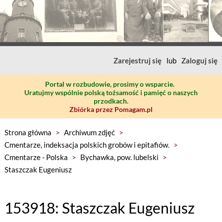
Zarejestruj się
lub
Zaloguj się
Portal w rozbudowie, prosimy o wsparcie.
Uratujmy wspólnie polską tożsamość i pamięć o naszych
przodkach.
Zbiórka przez Pomagam.pl
Strona główna
>
Archiwum zdjęć
>
Cmentarze, indeksacja polskich grobów i epitafiów.
>
Cmentarze - Polska
>
Bychawka, pow. lubelski
>
Staszczak Eugeniusz
153918: Staszczak Eugeniusz