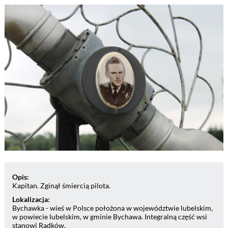
Opis:
Kapitan. Zginął śmiercią pilota.
Lokalizacja:
Bychawka - wieś w Polsce położona w województwie lubelskim,
w powiecie lubelskim, w gminie Bychawa. Integralną część wsi
stanowi Radków.