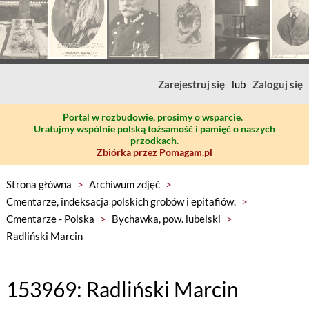
Zarejestruj się
lub
Zaloguj się
Portal w rozbudowie, prosimy o wsparcie.
Uratujmy wspólnie polską tożsamość i pamięć o naszych
przodkach.
Zbiórka przez Pomagam.pl
Strona główna
>
Archiwum zdjęć
>
Cmentarze, indeksacja polskich grobów i epitafiów.
>
Cmentarze - Polska
>
Bychawka, pow. lubelski
>
Radliński Marcin
153969: Radliński Marcin