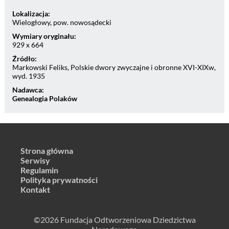
Lokalizacja:
Wielogłowy, pow. nowosądecki
Wymiary oryginału:
929 x 664
Źródło:
Markowski Feliks, Polskie dwory zwyczajne i obronne XVI-XIXw,
wyd. 1935
Nadawca:
Genealogia Polaków
Strona główna
Serwisy
Regulamin
Polityka prywatności
Kontakt
©2026 Fundacja Odtworzeniowa Dziedzictwa