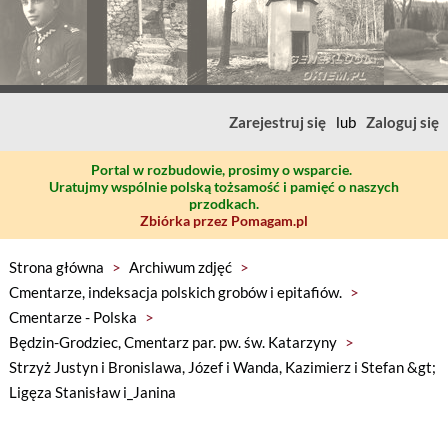
Zarejestruj się
lub
Zaloguj się
Portal w rozbudowie, prosimy o wsparcie.
Uratujmy wspólnie polską tożsamość i pamięć o naszych
przodkach.
Zbiórka przez Pomagam.pl
Strona główna
>
Archiwum zdjęć
>
Cmentarze, indeksacja polskich grobów i epitafiów.
>
Cmentarze - Polska
>
Będzin-Grodziec, Cmentarz par. pw. św. Katarzyny
>
Strzyż Justyn i Bronislawa, Józef i Wanda, Kazimierz i Stefan &gt;
Ligęza Stanisław i_Janina