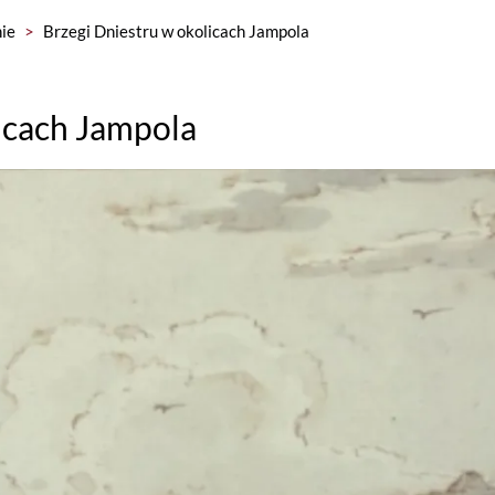
ie
>
Brzegi Dniestru w okolicach Jampola
icach Jampola