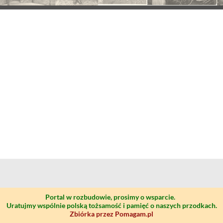
Portal w rozbudowie, prosimy o wsparcie.
Uratujmy wspólnie polską tożsamość i pamięć o naszych przodkach.
Zbiórka przez Pomagam.pl