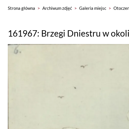
Strona główna
>
Archiwum zdjęć
>
Galeria miejsc
>
Otoczen
161967: Brzegi Dniestru w okol