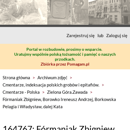
Zarejestruj się
lub
Zaloguj się
Portal w rozbudowie, prosimy o wsparcie.
Uratujmy wspólnie polską tożsamość i pamięć o naszych
przodkach.
Zbiórka przez Pomagam.pl
Strona główna
>
Archiwum zdjęć
>
Cmentarze, indeksacja polskich grobów i epitafiów.
>
Cmentarze - Polska
>
Zielona Góra.Zawada
>
Fórmaniak Zbigniew, Borowko Ireneusz Andrzej, Borkowska
Pelagia i Władysław, dalej Kata
164767: Fórmaniak Zbigniew,