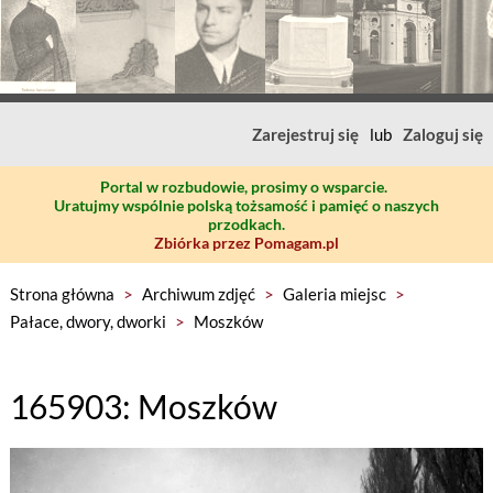
Zarejestruj się
lub
Zaloguj się
Portal w rozbudowie, prosimy o wsparcie.
Uratujmy wspólnie polską tożsamość i pamięć o naszych
przodkach.
Zbiórka przez Pomagam.pl
Strona główna
>
Archiwum zdjęć
>
Galeria miejsc
>
Pałace, dwory, dworki
>
Moszków
165903: Moszków