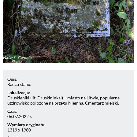
Opis:
Radca stanu.
Lokalizacja:
Druskieniki (lit. Druskininkai) – miasto na Litwie, popularne
uzdrowisko położone na brzegu Niemna. Cmentarz miejski.
Czas:
06.07.2022 r.
Wymiary oryginału:
1319 x 1980