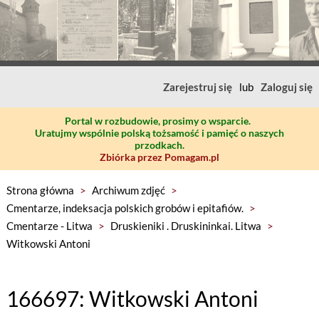
Zarejestruj się
lub
Zaloguj się
Portal w rozbudowie, prosimy o wsparcie.
Uratujmy wspólnie polską tożsamość i pamięć o naszych
przodkach.
Zbiórka przez Pomagam.pl
Strona główna
>
Archiwum zdjęć
>
Cmentarze, indeksacja polskich grobów i epitafiów.
>
Cmentarze - Litwa
>
Druskieniki . Druskininkai. Litwa
>
Witkowski Antoni
166697: Witkowski Antoni