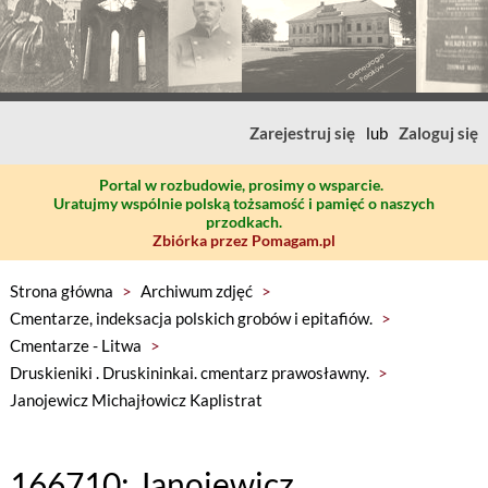
Zarejestruj się
lub
Zaloguj się
Portal w rozbudowie, prosimy o wsparcie.
Uratujmy wspólnie polską tożsamość i pamięć o naszych
przodkach.
Zbiórka przez Pomagam.pl
Strona główna
>
Archiwum zdjęć
>
Cmentarze, indeksacja polskich grobów i epitafiów.
>
Cmentarze - Litwa
>
Druskieniki . Druskininkai. cmentarz prawosławny.
>
Janojewicz Michajłowicz Kaplistrat
166710: Janojewicz