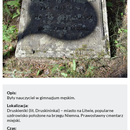
Opis:
Były nauczyciel w gimnazjum męskim.
Lokalizacja:
Druskieniki (lit. Druskininkai) – miasto na Litwie, popularne
uzdrowisko położone na brzegu Niemna. Prawosławny cmentarz
miejski.
Czas: