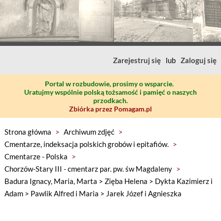
Zarejestruj się
lub
Zaloguj się
Portal w rozbudowie, prosimy o wsparcie.
Uratujmy wspólnie polską tożsamość i pamięć o naszych
przodkach.
Zbiórka przez Pomagam.pl
Strona główna
>
Archiwum zdjęć
>
Cmentarze, indeksacja polskich grobów i epitafiów.
>
Cmentarze - Polska
>
Chorzów-Stary III - cmentarz par. pw. św Magdaleny
>
Badura Ignacy, Maria, Marta > Zięba Helena > Dykta Kazimierz i
Adam > Pawlik Alfred i Maria > Jarek Józef i Agnieszka