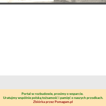
Portal w rozbudowie, prosimy o wsparcie.
Uratujmy wspólnie polską tożsamość i pamięć o naszych przodkach.
Zbiórka przez Pomagam.pl