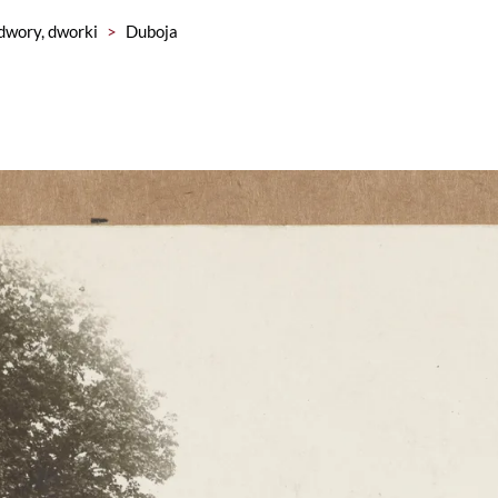
dwory, dworki
>
Duboja