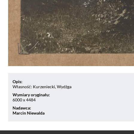
Opis:
Własność: Kurzeniecki, Wydżga
Wymiary oryginału:
6000 x 4484
Nadawca:
Marcin Niewalda