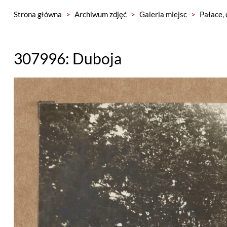
Strona główna
>
Archiwum zdjęć
>
Galeria miejsc
>
Pałace, 
307996: Duboja