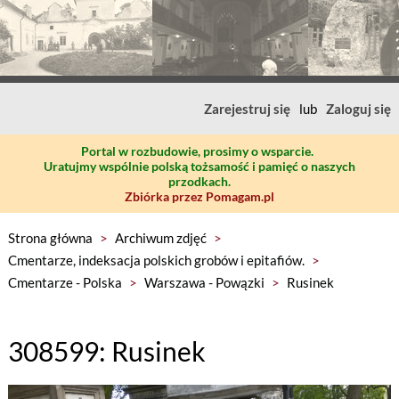
Zarejestruj się
lub
Zaloguj się
Portal w rozbudowie, prosimy o wsparcie.
Uratujmy wspólnie polską tożsamość i pamięć o naszych
przodkach.
Zbiórka przez Pomagam.pl
Strona główna
>
Archiwum zdjęć
>
Cmentarze, indeksacja polskich grobów i epitafiów.
>
Cmentarze - Polska
>
Warszawa - Powązki
>
Rusinek
308599: Rusinek