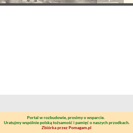
Portal w rozbudowie, prosimy o wsparcie.
Uratujmy wspólnie polską tożsamość i pamięć o naszych przodkach.
Zbiórka przez Pomagam.pl