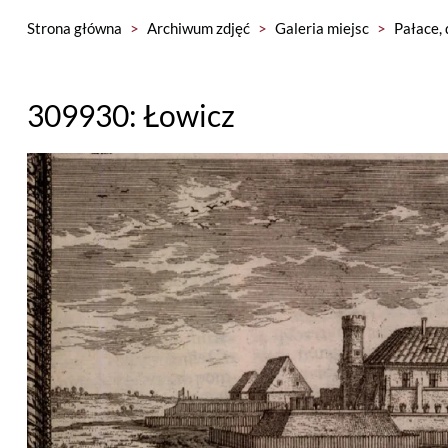
Strona główna
>
Archiwum zdjęć
>
Galeria miejsc
>
Pałace, 
309930: Łowicz