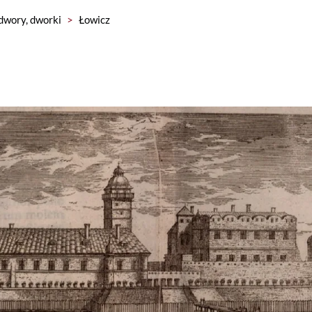
dwory, dworki
>
Łowicz