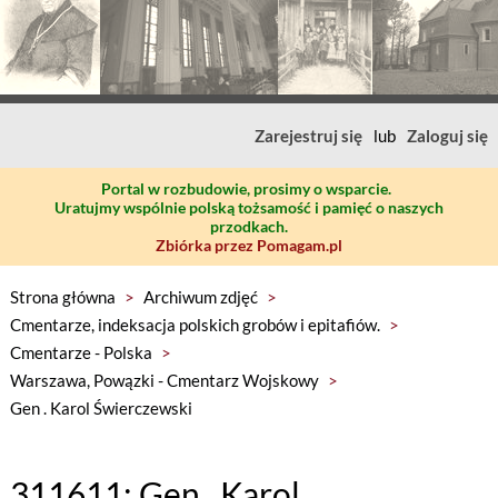
Zarejestruj się
lub
Zaloguj się
Portal w rozbudowie, prosimy o wsparcie.
Uratujmy wspólnie polską tożsamość i pamięć o naszych
przodkach.
Zbiórka przez Pomagam.pl
Strona główna
>
Archiwum zdjęć
>
Cmentarze, indeksacja polskich grobów i epitafiów.
>
Cmentarze - Polska
>
Warszawa, Powązki - Cmentarz Wojskowy
>
Gen . Karol Świerczewski
311611: Gen . Karol