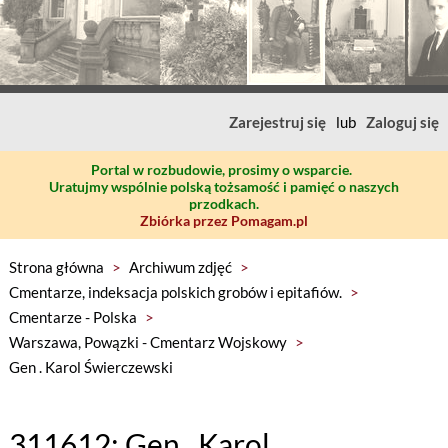
Zarejestruj się
lub
Zaloguj się
Portal w rozbudowie, prosimy o wsparcie.
Uratujmy wspólnie polską tożsamość i pamięć o naszych
przodkach.
Zbiórka przez Pomagam.pl
Strona główna
>
Archiwum zdjęć
>
Cmentarze, indeksacja polskich grobów i epitafiów.
>
Cmentarze - Polska
>
Warszawa, Powązki - Cmentarz Wojskowy
>
Gen . Karol Świerczewski
311612: Gen . Karol