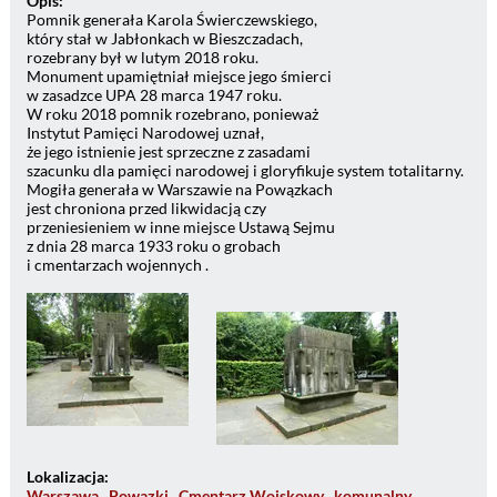
Opis:
Pomnik generała Karola Świerczewskiego,
który stał w Jabłonkach w Bieszczadach,
rozebrany był w lutym 2018 roku.
Monument upamiętniał miejsce jego śmierci
w zasadzce UPA 28 marca 1947 roku.
W roku 2018 pomnik rozebrano, ponieważ
Instytut Pamięci Narodowej uznał,
że jego istnienie jest sprzeczne z zasadami
szacunku dla pamięci narodowej i gloryfikuje system totalitarny.
Mogiła generała w Warszawie na Powązkach
jest chroniona przed likwidacją czy
przeniesieniem w inne miejsce Ustawą Sejmu
z dnia 28 marca 1933 roku o grobach
i cmentarzach wojennych .
Lokalizacja:
Warszawa , Powązki . Cmentarz Wojskowy , komunalny