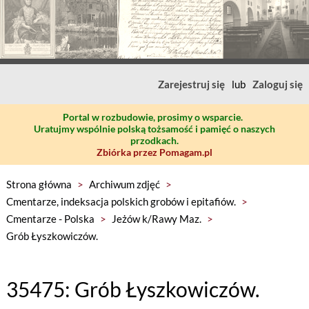
Zarejestruj się
lub
Zaloguj się
Portal w rozbudowie, prosimy o wsparcie.
Uratujmy wspólnie polską tożsamość i pamięć o naszych
przodkach.
Zbiórka przez Pomagam.pl
Strona główna
>
Archiwum zdjęć
>
Cmentarze, indeksacja polskich grobów i epitafiów.
>
Cmentarze - Polska
>
Jeżów k/Rawy Maz.
>
Grób Łyszkowiczów.
35475: Grób Łyszkowiczów.