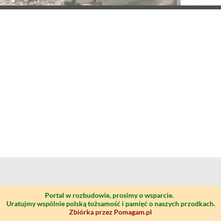
Portal w rozbudowie, prosimy o wsparcie.
Uratujmy wspólnie polską tożsamość i pamięć o naszych przodkach.
Zbiórka przez Pomagam.pl