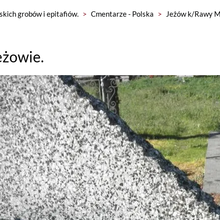
skich grobów i epitafiów.
>
Cmentarze - Polska
>
Jeżów k/Rawy M
eżowie.