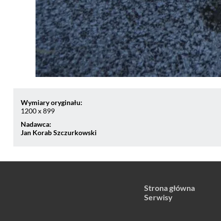
Wymiary oryginału:
1200 x 899
Nadawca:
Jan Korab Szczurkowski
Strona główna
Serwisy