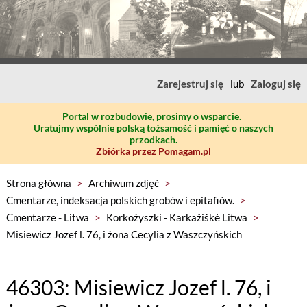
Zarejestruj się
lub
Zaloguj się
Portal w rozbudowie, prosimy o wsparcie.
Uratujmy wspólnie polską tożsamość i pamięć o naszych
przodkach.
Zbiórka przez Pomagam.pl
Strona główna
>
Archiwum zdjęć
>
Cmentarze, indeksacja polskich grobów i epitafiów.
>
Cmentarze - Litwa
>
Korkożyszki - Karkažiškė Litwa
>
Misiewicz Jozef l. 76, i żona Cecylia z Waszczyńskich
46303: Misiewicz Jozef l. 76, i