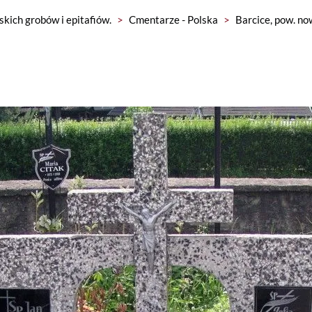
skich grobów i epitafiów.
>
Cmentarze - Polska
>
Barcice, pow. n