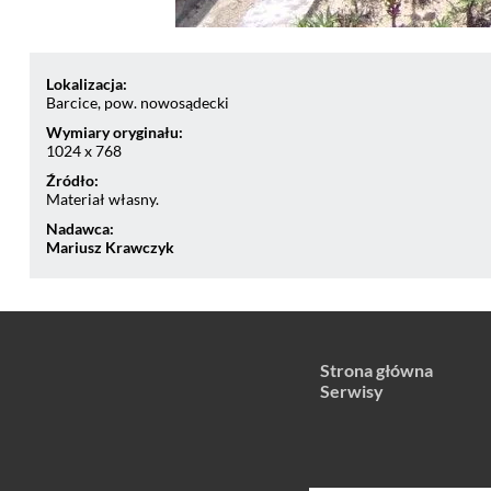
Lokalizacja:
Barcice, pow. nowosądecki
Wymiary oryginału:
1024 x 768
Źródło:
Materiał własny.
Nadawca:
Mariusz Krawczyk
Strona główna
Serwisy