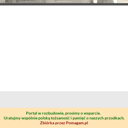
Portal w rozbudowie, prosimy o wsparcie.
Uratujmy wspólnie polską tożsamość i pamięć o naszych przodkach.
Zbiórka przez Pomagam.pl