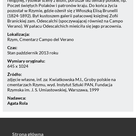
religijnej, rysował sceny z Biblii, poruszał też tematy polskie, np.
Poczet świętych Polaków i patronów kraju. Do końca życia
pozostał w Rzymie, gdzie ożenił się z Włoszką Elisą Brunelli
(1824-1892). Był kustoszem galerii pałacowej księżnej Zofii
Branickiej zam. Odescalchi (spoczywającej również na Campo
Verano). W pałacu Odescalchich mieściła się jego pracownia.
Lokalizacja:
Rzym, Cmentarz Campo del Verano
Czas:
Stan październik 2013 roku
Wymiary oryginału:
645 x 1024
Źródło:
zdjęcie własne, inf. za: Kwiatkowska M.I., Groby polskie na
cmentarzach Rzymu, wyd. Instytut Sztuki PAN, Fundacja
Rzymska im. J. S. Umiastowskiej, Warszawa, 1999
Nadawca:
Agata Rola
Strona główna