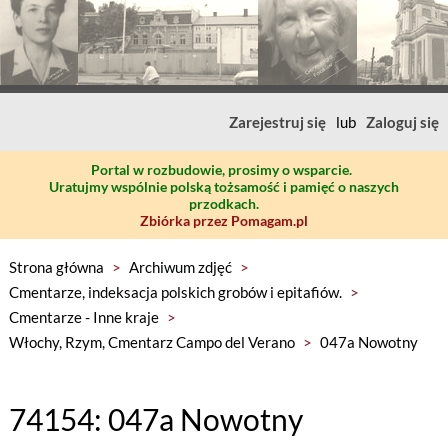
Zarejestruj się
lub
Zaloguj się
Portal w rozbudowie, prosimy o wsparcie.
Uratujmy wspólnie polską tożsamość i pamięć o naszych
przodkach.
Zbiórka przez Pomagam.pl
Strona główna
>
Archiwum zdjęć
>
Cmentarze, indeksacja polskich grobów i epitafiów.
>
Cmentarze - Inne kraje
>
Włochy, Rzym, Cmentarz Campo del Verano
>
047a Nowotny
74154: 047a Nowotny