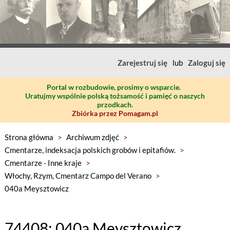
Zarejestruj się
lub
Zaloguj się
Portal w rozbudowie, prosimy o wsparcie.
Uratujmy wspólnie polską tożsamość i pamięć o naszych
przodkach.
Zbiórka przez Pomagam.pl
Strona główna
>
Archiwum zdjęć
>
Cmentarze, indeksacja polskich grobów i epitafiów.
>
Cmentarze - Inne kraje
>
Włochy, Rzym, Cmentarz Campo del Verano
>
040a Meysztowicz
74408: 040a Meysztowicz