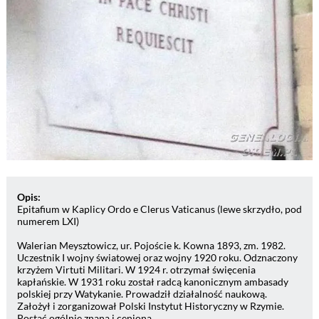
Opis:
Epitafium w Kaplicy Ordo e Clerus Vaticanus (lewe skrzydło, pod
numerem LXI)
Walerian Meysztowicz, ur. Pojoście k. Kowna 1893, zm. 1982.
Uczestnik I wojny światowej oraz wojny 1920 roku. Odznaczony
krzyżem Virtuti Militari. W 1924 r. otrzymał święcenia
kapłańskie. W 1931 roku został radcą kanonicznym ambasady
polskiej przy Watykanie. Prowadził działalność naukową.
Założył i zorganizował Polski Instytut Historyczny w Rzymie.
Postać ogólnie znana i ceniona.