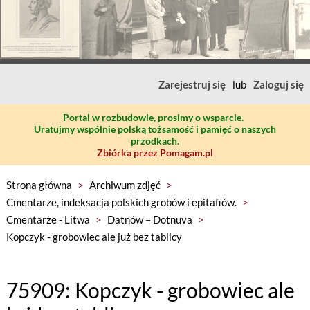
Zarejestruj się
lub
Zaloguj się
Portal w rozbudowie, prosimy o wsparcie.
Uratujmy wspólnie polską tożsamość i pamięć o naszych
przodkach.
Zbiórka przez Pomagam.pl
Strona główna
>
Archiwum zdjęć
>
Cmentarze, indeksacja polskich grobów i epitafiów.
>
Cmentarze - Litwa
>
Datnów – Dotnuva
>
Kopczyk - grobowiec ale już bez tablicy
75909: Kopczyk - grobowiec ale