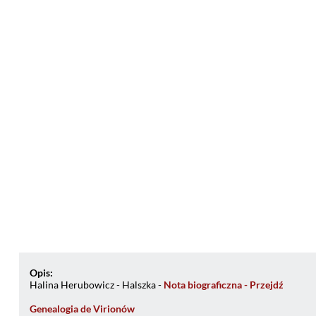
Opis:
Halina Herubowicz - Halszka -
Nota biograficzna - Przejdź
Genealogia de Virionów