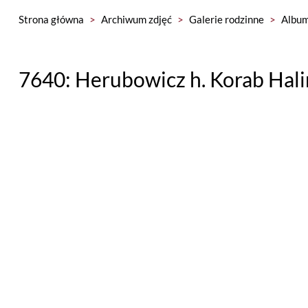
Strona główna
>
Archiwum zdjęć
>
Galerie rodzinne
>
Album
7640: Herubowicz h. Korab Hal