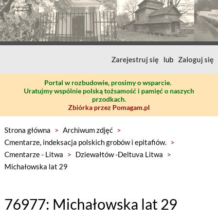
Zarejestruj się
lub
Zaloguj się
Portal w rozbudowie, prosimy o wsparcie.
Uratujmy wspólnie polską tożsamość i pamięć o naszych
przodkach.
Zbiórka przez Pomagam.pl
Strona główna
>
Archiwum zdjęć
>
Cmentarze, indeksacja polskich grobów i epitafiów.
>
Cmentarze - Litwa
>
Dziewałtów -Deltuva Litwa
>
Michałowska lat 29
76977: Michałowska lat 29