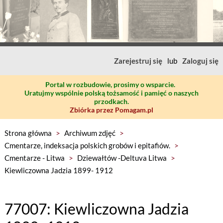
Zarejestruj się
lub
Zaloguj się
Portal w rozbudowie, prosimy o wsparcie.
Uratujmy wspólnie polską tożsamość i pamięć o naszych
przodkach.
Zbiórka przez Pomagam.pl
Strona główna
>
Archiwum zdjęć
>
Cmentarze, indeksacja polskich grobów i epitafiów.
>
Cmentarze - Litwa
>
Dziewałtów -Deltuva Litwa
>
Kiewliczowna Jadzia 1899- 1912
77007: Kiewliczowna Jadzia