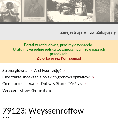
Zarejestruj się
lub
Zaloguj się
Portal w rozbudowie, prosimy o wsparcie.
Uratujmy wspólnie polską tożsamość i pamięć o naszych
przodkach.
Zbiórka przez Pomagam.pl
Strona główna
>
Archiwum zdjęć
>
Cmentarze, indeksacja polskich grobów i epitafiów.
>
Cmentarze - Litwa
>
Dukszty Stare -Dūkštas
>
Weyssenroffow Klementyna
79123: Weyssenroffow