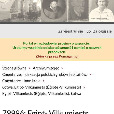
Zarejestruj się
lub
Zaloguj się
Portal w rozbudowie, prosimy o wsparcie.
Uratujmy wspólnie polską tożsamość i pamięć o naszych
przodkach.
Zbiórka przez Pomagam.pl
Strona główna
>
Archiwum zdjęć
>
Cmentarze, indeksacja polskich grobów i epitafiów.
>
Cmentarze - Inne kraje
>
Łotwa, Egipt- Vilkumiests (Ēģipte -Vilkumiests)
>
Egipt- Vilkumiests (Ēģipte -Vilkumiests). Łotwa
79996: Egipt- Vilkumiests