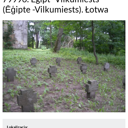
(Ēģipte -Vilkumiests). Łotwa
Lokalizacja: