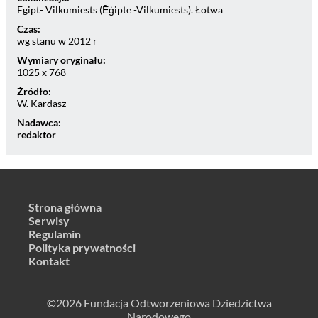
Egipt- Vilkumiests (Ēģipte -Vilkumiests). Łotwa
Czas:
wg stanu w 2012 r
Wymiary oryginału:
1025 x 768
Źródło:
W. Kardasz
Nadawca:
redaktor
Strona główna
Serwisy
Regulamin
Polityka prywatności
Kontakt
©2026 Fundacja Odtworzeniowa Dziedzictwa
Narodowego