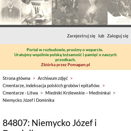
Zarejestruj się
lub
Zaloguj się
Portal w rozbudowie, prosimy o wsparcie.
Uratujmy wspólnie polską tożsamość i pamięć o naszych
przodkach.
Zbiórka przez Pomagam.pl
Strona główna
>
Archiwum zdjęć
>
Cmentarze, indeksacja polskich grobów i epitafiów.
>
Cmentarze - Litwa
>
Miedniki Królewskie – Medininkai
>
Niemycko Józef i Dominika
84807: Niemycko Józef i