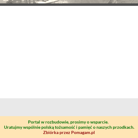
Portal w rozbudowie, prosimy o wsparcie.
Uratujmy wspólnie polską tożsamość i pamięć o naszych przodkach.
Zbiórka przez Pomagam.pl