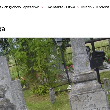
skich grobów i epitafiów.
>
Cmentarze - Litwa
>
Miedniki Królews
ga