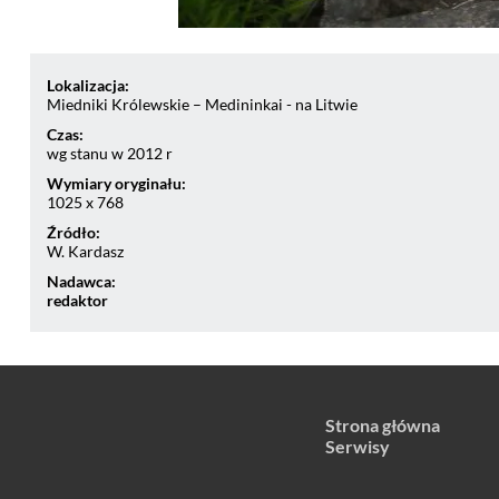
Lokalizacja:
Miedniki Królewskie – Medininkai - na Litwie
Czas:
wg stanu w 2012 r
Wymiary oryginału:
1025 x 768
Źródło:
W. Kardasz
Nadawca:
redaktor
Strona główna
Serwisy