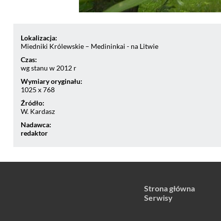
Lokalizacja:
Miedniki Królewskie – Medininkai - na Litwie
Czas:
wg stanu w 2012 r
Wymiary oryginału:
1025 x 768
Źródło:
W. Kardasz
Nadawca:
redaktor
Strona główna
Serwisy