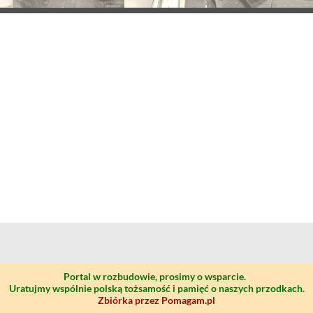
Portal w rozbudowie, prosimy o wsparcie.
Uratujmy wspólnie polską tożsamość i pamięć o naszych przodkach.
Zbiórka przez Pomagam.pl