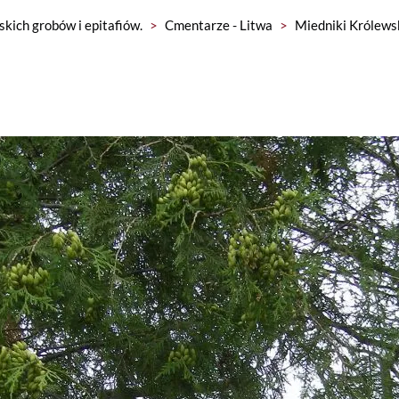
skich grobów i epitafiów.
>
Cmentarze - Litwa
>
Miedniki Królews