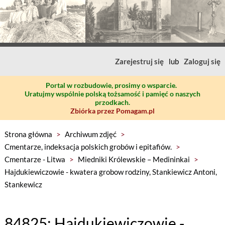
Zarejestruj się
lub
Zaloguj się
Portal w rozbudowie, prosimy o wsparcie.
Uratujmy wspólnie polską tożsamość i pamięć o naszych
przodkach.
Zbiórka przez Pomagam.pl
Strona główna
>
Archiwum zdjęć
>
Cmentarze, indeksacja polskich grobów i epitafiów.
>
Cmentarze - Litwa
>
Miedniki Królewskie – Medininkai
>
Hajdukiewiczowie - kwatera grobow rodziny, Stankiewicz Antoni,
Stankewicz
84825: Hajdukiewiczowie -