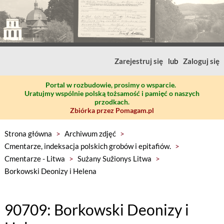
Zarejestruj się
lub
Zaloguj się
Portal w rozbudowie, prosimy o wsparcie.
Uratujmy wspólnie polską tożsamość i pamięć o naszych
przodkach.
Zbiórka przez Pomagam.pl
Strona główna
>
Archiwum zdjęć
>
Cmentarze, indeksacja polskich grobów i epitafiów.
>
Cmentarze - Litwa
>
Sużany Sužionys Litwa
>
Borkowski Deonizy i Helena
90709: Borkowski Deonizy i