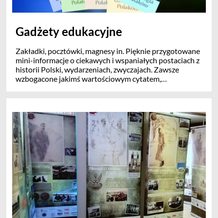
Gadżety edukacyjne
Zakładki, pocztówki, magnesy in. Pięknie przygotowane
mini-informacje o ciekawych i wspaniałych postaciach z
historii Polski, wydarzeniach, zwyczajach. Zawsze
wzbogacone jakimś wartościowym cytatem,
ciekawostką lub przysłowiem.
Materiały papierowe można wydrukować w najbliższym
punkcie xero. Każdy plik posiada awers i rewers.
Zakładki mają rozmiar 5x18cm (+3mm spadu). Zalecamy
foliowanie awersu lub papier błyszczący 240g.