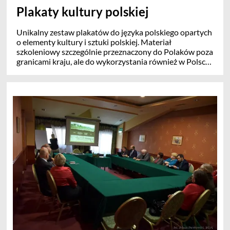
Plakaty kultury polskiej
Unikalny zestaw plakatów do języka polskiego opartych
o elementy kultury i sztuki polskiej. Materiał
szkoleniowy szczególnie przeznaczony do Polaków poza
granicami kraju, ale do wykorzystania również w Polsce.
Można użyć go jako plakatów do wydruku, lub plików do
prezentacji. Plakaty przygotowane w rozmiarze A2. Przy
własnym wydruku w pobliskim punkcie Xero można
użyć zwykłego papieru. Do prezentacji w szkołach
zalecamy papier grubszy lub zalaminowanie.
Prosimy o wsparcie działań Fundacji - przygotowywania
kolejnych wzorów, oraz druku i wysyłki do szkół
polskich na Kresach. BNP Paribas 42 1750 0012 0000
0000 4108 9032 (wpłata na cele statutowe).