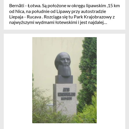
Bernāti - Łotwa. Są położone w okręgu lipawskim ,15 km
od Nica, na południe od Lipawy przy autostradzie
Liepaja - Rucava . Rozciąga się tu Park Krajobrazowy z
najwyższymi wydmami łotewskimi i jest najdalej
wysuniętym na zachód miejscem Łotwy. Dom modlitwy
w Bernāti