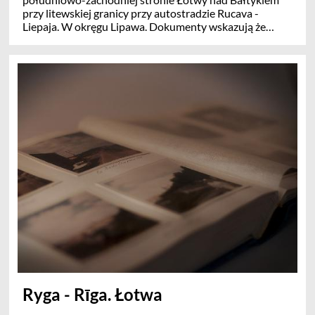
przy litewskiej granicy przy autostradzie Rucava -
Liepaja. W okręgu Lipawa. Dokumenty wskazują że
Rucavas wymieniona była już w 1253 roku,
Ryga - Rīga. Łotwa