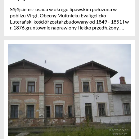
Sējējciems- osada w okręgu lipawskim położona w
pobliżu Virgi . Obecny Muitnieku Evaņgelicko
Luterański kościół został zbudowany od 1849 - 1851 i w
r. 1876 gruntownie naprawiony i lekko przedłużony.
Historia mówi że pierwszym proboszczem był Friedrich
Būners 1561