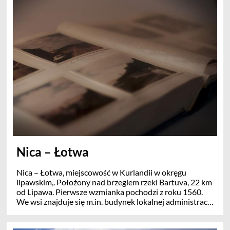
Ankonę
Budowę cmentarza nadzorował inż. Roman Wajda.
Nica – Łotwa
Nica – Łotwa, miejscowość w Kurlandii w okręgu
lipawskim,. Położony nad brzegiem rzeki Bartuva, 22 km
od Lipawa. Pierwsze wzmianka pochodzi z roku 1560.
We wsi znajduje się m.in. budynek lokalnej administracji
i Misja Rzymskokatolickiego i Luterańskiego kościoła w
której na przemian odbywają się modlitwy dla obu