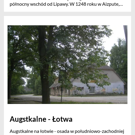
północny wschód od Lipawy. W 1248 roku w Aizpute,
Krzyżacy wznieśli zamek, a w 1378 roku miejscowość
ustanowiono miastem na prawach magdeburskich. W
XVII w. Aizpute z uwagi na położenie przy nabrzeżu
rozbudowało port i stało się dużym centrum
handlowym a w 1795-r centrum także
administracyjnym .
Augstkalne - Łotwa
Augstkalne na łotwie - osada w południowo-zachodniej