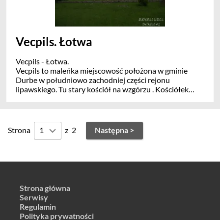
Vecpils. Łotwa
Vecpils - Łotwa.
Vecpils to maleńka miejscowość położona w gminie
Durbe w południowo zachodniej części rejonu
lipawskiego. Tu stary kościół na wzgórzu . Kościółek
ufundowany w 1700 r przez Otto Ernst von Rappe, jest
ważnym zabytkiem architektury w Vecpils.
Wyposażenie kościoła (ołtarze, ambona, chrzcielnica,
obudowa choru sa piękna pracą mrzeżbiacych w
Strona
z
2
Następna >
drewnie
Strona główna
Serwisy
Regulamin
Polityka prywatności