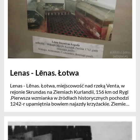
Schultze-Naumburg w 1907 roku Cenny
architektonicznie zespół palony i dewastowany był
wiele razy w swoich dziejach.
Lenas - Lēnas. Łotwa
Lenas - Lēnas. Łotwa, miejscowość nad rzeką Venta, w
rejonie Skrundas na Ziemiach Kurlandii, 156 km od Rygi
.Pierwsza wzmianka w źródłach historycznych pochodzi
1242-r upamiętnia bowiem najazdy krzyżackie. Ziemie
tamtejsze były własnością Gottharda Kettlera
namiestnika i gubernatora Inflant. Miejscowośc była
rezydencją biskupów inflandzkich. W 1750 r na miejscu
drewnianej kaplicy biskup Inflant Józef Puzyna
rozpoczął budowę kościoła w Lenas, niestety w r 1752 r
on umarł. Jego ciało pochowane zostaje w krypcie pod