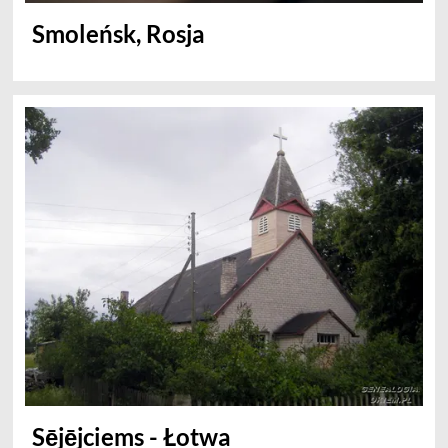
Smoleńsk, Rosja
Sējējciems - Łotwa