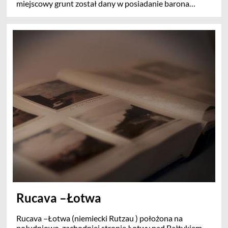
miejscowy grunt został dany w posiadanie barona
Korff.Pałac Korffov z 1787 r przetrwał do dziś,. Brama
Szwedzka zbudowana w 1699 roku , kościół luterański -
uznane są dzisiaj za narodowy zabytek architektury.
Zbudowana w 1871 roku, linia kolejowa Liepaja - Vilnius
.sprawiła rozwój Priekule. Podczas II wojny światowej
miasto było sceną krwawych walk w której zginęło 23
tysiące żołnierzy
Rucava –Łotwa
Rucava –Łotwa (niemiecki Rutzau ) położona na
południowo-zachodniej stronie Łotwy nad Bałtykiem