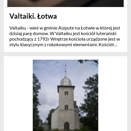
Valtaiki. Łotwa
Valtaiku - wieś w gminie Aizpute na Łotwie w której jest
dzisiaj parę domow. W Valtaiku jest kościół luterański
pochodzący z 1792r Wnętrze kościoła urządzone jest w
stylu klasycznym z rokokowymi elementami. Kościół
jest narodowym zabytkiem kultury - Piękny obraz z
1833ra "Golgota", ambona drewniana i 15 bardzo
pięknych i cennych witraży wykonanych przez V.
Purvītisa zdobia wnętrze kościoła . W pobliżu kościoła
ustawiony jest pomnik upamiętniający rozstrzelanie 36
rewolucjonistow w r. 1905