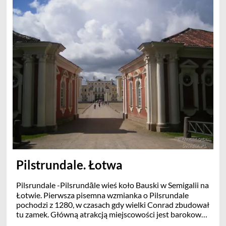
wyznan..
Misja została założona w 2009 roku w celu zapewnienia
opieki duszpasterskiej katolickim i luterańskim wiernym
Pilstrundale. Łotwa
Pilsrundale -Pilsrundāle wieś koło Bauski w Semigalii na
Łotwie. Pierwsza pisemna wzmianka o Pilsrundale
pochodzi z 1280, w czasach gdy wielki Conrad zbudował
tu zamek. Główną atrakcją miejscowości jest barokowy
pałac Rundale wraz z ogrodami i parkiem, zbudowany