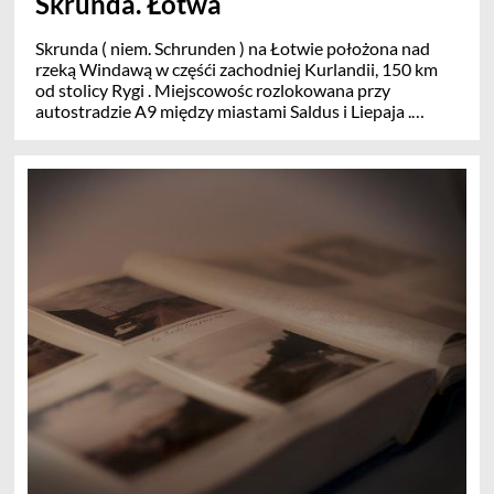
Skrunda. Łotwa
Skrunda ( niem. Schrunden ) na Łotwie położona nad
rzeką Windawą w częśći zachodniej Kurlandii, 150 km
od stolicy Rygi . Miejscowośc rozlokowana przy
autostradzie A9 między miastami Saldus i Liepaja .
Pierwsze wzmianki pochodzą w źródłach historycznych
z 1253 r., W 1368 oddział krzyżacki wybudował w
Skrundzie zamek - zniszczony w Wielkiej Wojny
Północnej . Swój dobry okres odnotowuje Skrunda po
1925 r gdy zbudowano tu kolej żelazną Gluda-Liepaja
Nastąpiło tu ożywienie gospodarcze. Napłynęli tu ludzie
powstały nowe osiedla mieszkaniowe rozwinął się
przemysł budowlany, mechaniczny, lniarski , obsługi
rybołówstwa i obróbki drzewa Wraz z wycofaniem
radzieckich wojsk w 1999r
i zburzeniem radzieckiego radaru dalekiego zasięgu
miejscowość zbankrutowała.