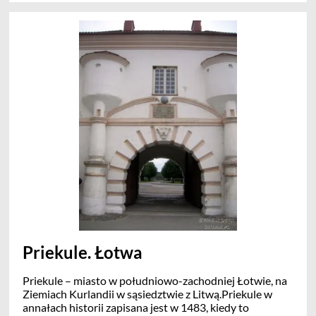
przez F. Rastrelli w 1736-1768 roku dla księcia Kurlandii
i Semgallia Birona. Po III rozbiorze Polski Katarzyna II
podarowała go ks. Zubowowi. Po jego śmierci pałac
odziedziczyła Tekla Walentynowicz, powtórnie zamężna
z ks. Szuwałowem.W rękach rodziny Szuwałowów -
Pilsrundāle pozostało do 1917 roku. Po I wojnie
światowej przejęło go państwo łotewskie.Pałac Rundale
rewitalizowany po 1991 roku jest jedną z piękniejszych
rezydencji na Łotwie. Tu odbywają się uroczystości
panstwowe i tutaj podejmowani są dostojnicy
państwowi
Priekule. Łotwa
Priekule – miasto w południowo-zachodniej Łotwie, na
Ziemiach Kurlandii w sąsiedztwie z Litwą.Priekule w
annałach historii zapisana jest w 1483, kiedy to