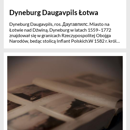
Dyneburg Daugavpils Łotwa
Dyneburg Daugavpils, ros. Даугавпилс. Miasto na
Łotwie nad Dżwiną. Dyneburg w latach 1559–1772
znajdował się w granicach Rzeczypospolitej Obojga
Narodów, bedąc stolicą Inflant Polskich.W 1582 r. król
Stefan Batory , nadał Dyneburgowi prawo
magdeburskie. W 1625 r. powstało w mieściekolegium
jezuitów, będące pierwszą szkołą w regionie. Obok
kolegium powstał kościół. W 1655 r. miasto zajęli
Szwedzi. od 1656 r do 1666 okupowały je wojska
moskiewskie, W 1667 r. Dyneburg został stolicą
województwa inflanckiego. W 1691 r. w Dyneburgu
stacjonował polski garnizon liczący prawie 1200 ludzi.
W 1710 r. miasto ucierpiało w wyniku zarazy, a w
twierdzy zmarli prawie wszyscy żołnierze. Po I rozbiorze
włączony do Rosji. Podczas insurekcji kościuszkowskiej
zajęty przez oddziały hetmana Michała Ogińskiego.
Budowa W XIX w. linii kolejowych do Petersburga, Rygi,
Warszawy, Orła i Szawli , Dyneburg stał się ważnym
węzłem komunikacyjnym.