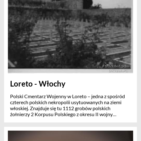
prezbiterium kościoła w Lenas. Budowę kontynuował
biskup Biskupi Ostrowski który w 1758r został
przeniesiony do Kijowa. Ostatecznie dokończeniem
budowy kościoła co nastąpiło w 1756 r zajął się biskup
Aleksander Łobodziński który w roku zmarł i też został
pochowany w krypcie pod prezbiterium (z jej lewej
strony). W kościele Świętej Trójcy w Lenas sa trzy
ołtarze wybudowane z marmuru główny i dwa boczne .
Także z marmuru jest zbudowana ambona. Zabytkowe
są tu tez konfesjonały i organy
Loreto - Włochy
Polski Cmentarz Wojenny w Loreto – jedna z spośród
czterech polskich nekropolii usytuowanych na ziemi
włoskiej. Znajduje się tu 1112 grobów polskich
żołnierzy 2 Korpusu Polskiego z okresu II wojny
światowej.
Cmentarz położony jest na stoku pomiędzy
Sanktuarium Santa Casa w Loreto i Autostradą
Adriatycką z amfiteatralnym widokiem na morze i na