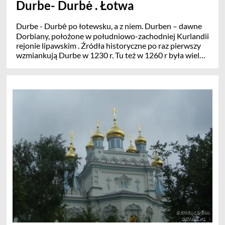
Durbe- Durbė . Łotwa
Durbe - Durbė po łotewsku, a z niem. Durben – dawne
Dorbiany, położone w południowo-zachodniej Kurlandii
rejonie lipawskim . Źródła historyczne po raz pierwszy
wzmiankują Durbe w 1230 r. Tu też w 1260 r była wielka
bitwa pod Durbe . Miejscowość otrzymała w 1893
prawa miejskie, potwierdzone następnie w 1917.
Pierwszy kościół był tu podobno już w 1451 r.