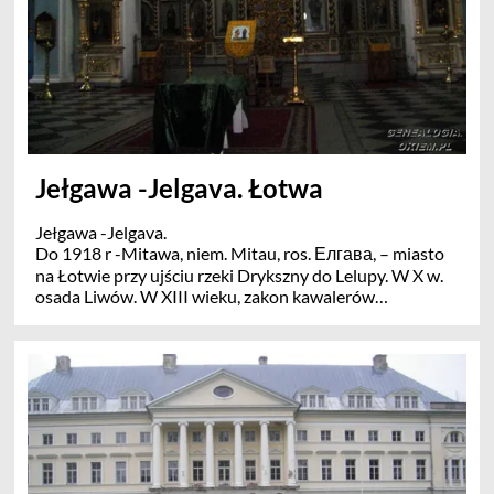
Jełgawa -Jelgava. Łotwa
Jełgawa -Jelgava.
Do 1918 r -Mitawa, niem. Mitau, ros. Елгава, – miasto
na Łotwie przy ujściu rzeki Drykszny do Lelupy. W X w.
osada Liwów. W XIII wieku, zakon kawalerów
mieczowych zbudował tu zamek Mitau. Mitawa w 1561
należała do Księstwa Kurlandii i Semigalii. Od 1573
posiadła prawa miejskie. W 1596 była stolicą Semigalii i
rezydencją księcia Fryderyka Kettlera. W 1617
ponownie została stolicą księstwa Kurlandii i Semigalii
.Książę Kurlandii Ernest Jan Biron postawił na miejscu
zamku okazały pałac, otworzył pierwszą w mieście
publiczną bibliotekę i założył Akademię Piotra
(Academia Petrina). Od 1868 kiedy doprowadzono tu