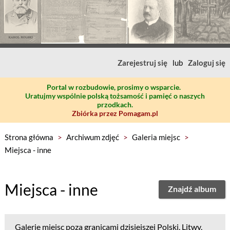
Zarejestruj się
lub
Zaloguj się
Portal w rozbudowie, prosimy o wsparcie.
Uratujmy wspólnie polską tożsamość i pamięć o naszych
przodkach.
Zbiórka przez Pomagam.pl
Strona główna
>
Archiwum zdjęć
>
Galeria miejsc
>
Miejsca - inne
Miejsca - inne
Znajdź album
Galerie miejsc poza granicami dzisiejszej Polski, Litwy,