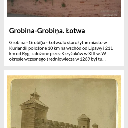
Grobina-Grobiņa. Łotwa
Grobina - Grobiņa - Łotwa.To starożytne miasto w
Kurlandii położone 10 km na wschód od Lipawy i 211
km od Rygi założone przez Krzyżaków w XIII w. W
okresie wczesnego średniowiecza w 1269 był tu
zbudowany kamienny zamek którego ruiny są do dzisiaj.
W r. 1560 została założona szkoła. W 1659 zniszczony
przez Szwedów. Miejscowość spalona. W 1710 roku
szalała tu epidemia dżumy. Grobiņa (lub Grobin ) była
ongiś najważniejszym ośrodkiem politycznym na
terytorium Łotwy z powodu usytuowania (port i kolei
żelazna).
( lit. Gruobinia, niem. Grobin, ros. Гробиня)