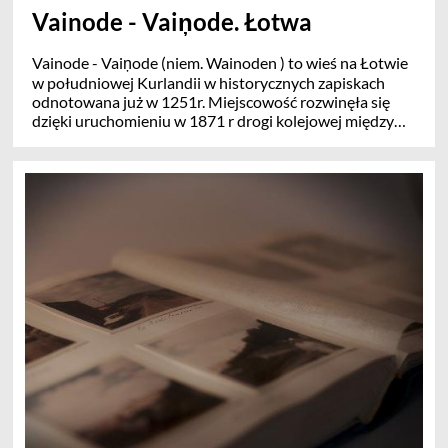
Vainode - Vaiņode. Łotwa
Vainode - Vaiņode (niem. Wainoden ) to wieś na Łotwie
w południowej Kurlandii w historycznych zapiskach
odnotowana już w 1251r. Miejscowość rozwinęła się
dzięki uruchomieniu w 1871 r drogi kolejowej między
Lipawą a Możejkami. Tu były od zawsze rozmieszczone
najpierw niemieckie potem rosyjskie i łotewskie bazy
wojskowe łącznie z lotniskami i wyrzutniami
rakietowymi i infrastrukturą. Dzisiaj jest to siedziba
gminy Vaiņode ale rozwój miejscowości został
zahamowany. Kolej zawiesiła swoją działalność jak wiele
innych przedsiębiorstw i nie ma już baz wojskowych i
osiedla wojskowego