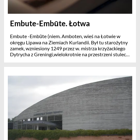
Embute-Embūte. Łotwa
Embute -Embūte (niem. Amboten, wieś na Łotwie w
okręgu Lipawa na Ziemiach Kurlandii. Był tu starożytny
zamek, wzniesiony 1249 przez w. mistrza krzyżackiego
Dytrycha z Greningi,wielokrotnie na przestrzeni stuleci
niszczony w czasie wojen . Są tu też ruiny parafrialnego
kościoła ewang. który był konsekrowany w 1684