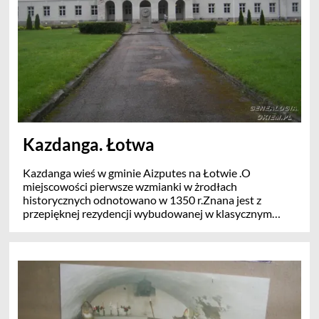
kolej żelazną co dodatkowo ożywiło miasto. Jeglawa
była wielokrotnie niszczona w czasie wojen. Dzisiaj jest
administracyjnym kulturalnym, edukacyjnym i
turystycznym centrum.
Kazdanga. Łotwa
Kazdanga wieś w gminie Aizputes na Łotwie .O
miejscowości pierwsze wzmianki w żrodłach
historycznych odnotowano w 1350 r.Znana jest z
przepięknej rezydencji wybudowanej w klasycznym
stylu w latach 1800i-1804, Pałac zaprojektowany przez
Johanna Georga Adama Berlitz. Do kompleksu można
się dostać drogą z kamienia przez stylowy kamienny
most. Kompleks poza pałacem obejmuje dom sług,
stajnie , dom rządcy, gospodarcze pomieszczenia i
stodoły. Pałac był siedzibą Barona von Manteuffela
który go odrestaurował wg projektu architekta Paula