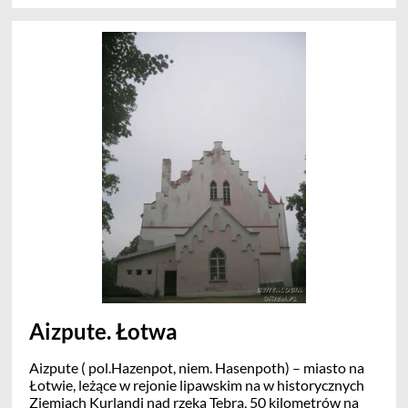
1443 – 1456 Zakon wybudował Bauskenberg
największa w całym regionie twierdzę. W 1561 r. miasto
zostało przyłączone do Rzeczypospolitej, jako ziemie
lenne. W 1609 r. książę Fryderyk Kettler, nadał prawa
miejskie i herb. Kolejny przywilej – budowy ratusza –
miasto otrzymało w 1615 r.
Aizpute. Łotwa
Aizpute ( pol.Hazenpot, niem. Hasenpoth) – miasto na
Łotwie, leżące w rejonie lipawskim na w historycznych
Ziemiach Kurlandi nad rzeką Tebrą, 50 kilometrów na