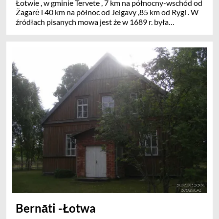
Łotwie , w gminie Tervete , 7 km na północny-wschód od
Žagarė i 40 km na północ od Jelgavy ,85 km od Rygi . W
źródłach pisanych mowa jest że w 1689 r. była
własnością Ernst von Medem Jest tu zespół pałacowy
Mežmuiža stanowiący narodowy zabytek architektury i
zabytkowy kościół.
Bernāti -Łotwa