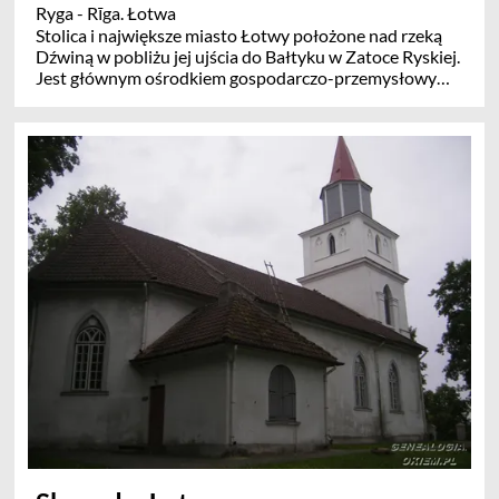
Ryga - Rīga. Łotwa
Stolica i największe miasto Łotwy położone nad rzeką
Dźwiną w pobliżu jej ujścia do Bałtyku w Zatoce Ryskiej.
Jest głównym ośrodkiem gospodarczo-przemysłowym,
komunikacyjnym (port morski, lotniczy i węzeł kolejowy
Ryga Centralna), kulturalnym i naukowym kraju.
Zabytkowe Stare Miasto wpisane na listę światowego
dziedzictwa kulturowego i przyrodniczego UNESCO.
Stanowi jedno z największych w Europie skupisk
architektury secesyjnej