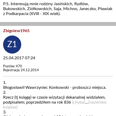
P.S. Interesują mnie rodziny Jasińskich, Rydlów,
Bukowskich, Ziółkowskich, Saja, Michno, Janeczko, Pławiak
z Podkarpacia (XVIII - XIX wiek).
Zbigniew1965
25.04.2017 07:24
Postów: 470
Rejestracja: 24.12.2014
1.
Błogosławił Wawrzyniec Konkowski - proboszcz miejsca.
2.
Rzecz (tj księgę) w czasie wizytacji dekanalnej widziałem,
podpisałem; poprzedziłem na rok 836
[chyba]
…
[nazwisko
księdza]
3.