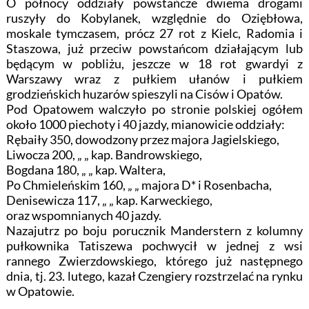
O północy oddziały powstańcze dwiema drogami
ruszyły do Kobylanek, względnie do Oziębłowa,
moskale tymczasem, prócz 27 rot z Kielc, Radomia i
Staszowa, już przeciw powstańcom działającym lub
będącym w pobliżu, jeszcze w 18 rot gwardyi z
Warszawy wraz z pułkiem ułanów i pułkiem
grodzieńskich huzarów spieszyli na Cisów i Opatów.
Pod Opatowem walczyło po stronie polskiej ogółem
około 1000 piechoty i 40 jazdy, mianowicie oddziały:
Rębaiły 350, dowodzony przez majora Jagielskiego,
Liwocza 200, „ „ kap. Bandrowskiego,
Bogdana 180, „ „ kap. Waltera,
Po Chmieleńskim 160, „ „ majora D* i Rosenbacha,
Denisewicza 117, „ „ kap. Karweckiego,
oraz wspomnianych 40 jazdy.
Nazajutrz po boju porucznik Manderstern z kolumny
pułkownika Tatiszewa pochwycił w jednej z wsi
rannego Zwierzdowskiego, którego już następnego
dnia, tj. 23. lutego, kazał Czengiery rozstrzelać na rynku
w Opatowie.