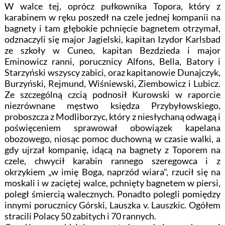
W walce tej, oprócz pułkownika Topora, który z
karabinem w ręku poszedł na czele jednej kompanii na
bagnety i tam głębokie pchnięcie bagnetem otrzymał,
odznaczyli się major Jagielski, kapitan Izydor Karlsbad
ze szkoły w Cuneo, kapitan Bezdzieda i major
Eminowicz ranni, porucznicy Alfons, Bella, Batory i
Starzyński wszyscy zabici, oraz kapitanowie Dunajczyk,
Burzyński, Rejmund, Wiśniewski, Ziembowicz i Lubicz.
Ze szczególną czcią podnosił Kurowski w raporcie
niezrównane męstwo księdza Przybyłowskiego,
proboszcza z Modliborzyc, który z niesłychaną odwagą i
poświęceniem sprawował obowiązek kapelana
obozowego, niosąc pomoc duchowną w czasie walki, a
gdy ujrzał kompanię, idącą na bagnety z Toporem na
czele, chwycił karabin rannego szeregowca i z
okrzykiem „w imię Boga, naprzód wiara", rzucił się na
moskali i w zaciętej walce, pchnięty bagnetem w piersi,
poległ śmiercią walecznych. Ponadto polegli pomiędzy
innymi porucznicy Górski, Lauszka v. Lauszkic. Ogółem
stracili Polacy 50 zabitych i 70 rannych.