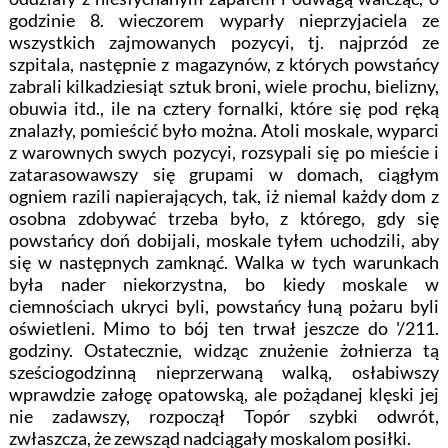
godzinie 8. wieczorem wyparły nieprzyjaciela ze
wszystkich zajmowanych pozycyi, tj. najprzód ze
szpitala, następnie z magazynów, z których powstańcy
zabrali kilkadziesiąt sztuk broni, wiele prochu, bielizny,
obuwia itd., ile na cztery fornalki, które się pod ręką
znalazły, pomieścić było można. Atoli moskale, wyparci
z warownych swych pozycyi, rozsypali się po mieście i
zatarasowawszy się grupami w domach, ciągłym
ogniem razili napierających, tak, iż niemal każdy dom z
osobna zdobywać trzeba było, z którego, gdy się
powstańcy doń dobijali, moskale tyłem uchodzili, aby
się w następnych zamknąć. Walka w tych warunkach
była nader niekorzystna, bo kiedy moskale w
ciemnościach ukryci byli, powstańcy łuną pożaru byli
oświetleni. Mimo to bój ten trwał jeszcze do '/211.
godziny. Ostatecznie, widząc znużenie żołnierza tą
sześciogodzinną nieprzerwaną walką, osłabiwszy
wprawdzie załogę opatowską, ale pożądanej klęski jej
nie zadawszy, rozpoczął Topór szybki odwrót,
zwłaszcza, że zewsząd nadciągały moskalom posiłki.