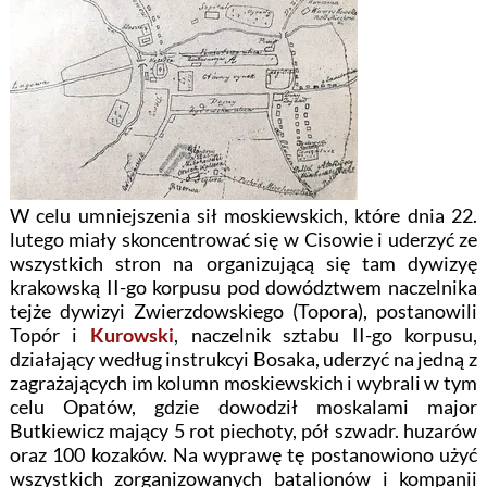
W celu umniejszenia sił moskiewskich, które dnia 22.
lutego miały skoncentrować się w Cisowie i uderzyć ze
wszystkich stron na organizującą się tam dywizyę
krakowską II-go korpusu pod dowództwem naczelnika
tejże dywizyi Zwierzdowskiego (Topora), postanowili
Topór i
Kurowski
, naczelnik sztabu II-go korpusu,
działający według instrukcyi Bosaka, uderzyć na jedną z
zagrażających im kolumn moskiewskich i wybrali w tym
celu Opatów, gdzie dowodził moskalami major
Butkiewicz mający 5 rot piechoty, pół szwadr. huzarów
oraz 100 kozaków. Na wyprawę tę postanowiono użyć
wszystkich zorganizowanych batalionów i kompanii