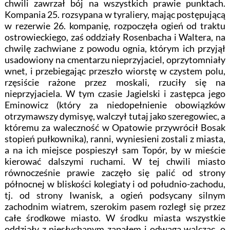
chwili zawrzał bój na wszystkich prawie punktach.
Kompania 25. rozsypana w tyraliery, mając postępującą
w rezerwie 26. kompanię, rozpoczęła ogień od traktu
ostrowieckiego, zaś oddziały Rosenbacha i Waltera, na
chwilę zachwiane z powodu ognia, którym ich przyjął
usadowiony na cmentarzu nieprzyjaciel, oprzytomniały
wnet, i przebiegając przeszło wiorstę w czystem polu,
rzęsiście rażone przez moskali, rzuciły się na
nieprzyjaciela. W tym czasie Jagielski i zastępca jego
Eminowicz (który za niedopełnienie obowiązków
otrzymawszy dymisyę, walczył tutaj jako szeregowiec, a
któremu za waleczność w Opatowie przywrócił Bosak
stopień pułkownika), ranni, wyniesieni zostali z miasta,
a na ich miejsce pospieszył sam Topór, by w mieście
kierować dalszymi ruchami. W tej chwili miasto
równocześnie prawie zaczęło się palić od strony
północnej w bliskości kolegiaty i od południo-zachodu,
tj. od strony Iwanisk, a ogień podsycany silnym
zachodnim wiatrem, szerokim pasem rozległ się przez
całe środkowe miasto. W środku miasta wszystkie
oddziały z niesłychanym zapałem i odwagą walcząc, o