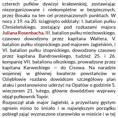
czterech pułków dywizyi krakowskiej, zostawiając
niezorganizowane i niekompletne w bezpiecznych,
przez Bosaka na ten cel przeznaczonych punktach. W
nocy z 19. na 20. ściągnięto oddziały: I. batalion pułku
Chmieleńskiego, zostający pod rozkazami majora
Juliana Rosenbacha
, III. batalion pułku miechowskiego,
czasowo dowodzony przez kapitana Waltera, V.
batalion pułku stopnickiego pod majorem Jagielskim, i
VI. batalion pułku stopnickiego, dowodzony czasowo
przez kapitana Bandrowskiego, tudzież 25. i 26.
kompanię VII. batalionu olkuskiego, prowadzone przez
kapitana Karweckiego — do Cisowa. Na naradzie
wojennej w głównej kwaterze powstańców w
Oziębłowie rozdano dowódcom szczegółowy plan
ataku i postanowiono uderzyć na Opatów o godzinie 5.
wieczorem 21. lutego, główne dowództwo wyprawy
objął pułkownik Topór.
Rozpoczął atak major Jagielski, a przywitany gęstym
ogniem mimo to śmiało i w największym porządku
pobiegł zająć wyznaczone stanowisko w mieście i w tej