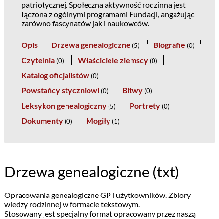
patriotycznej. Społeczna aktywność rodzinna jest
łączona z ogólnymi programami Fundacji, angażując
zarówno fascynatów jak i naukowców.
Opis
Drzewa genealogiczne
Biografie
(
5
)
(
0
)
Czytelnia
Właściciele ziemscy
(
0
)
(
0
)
Katalog oficjalistów
(
0
)
Powstańcy styczniowi
Bitwy
(
0
)
(
0
)
Leksykon genealogiczny
Portrety
(
5
)
(
0
)
Dokumenty
Mogiły
(
0
)
(
1
)
Drzewa genealogiczne (txt)
Opracowania genealogiczne GP i użytkowników. Zbiory
wiedzy rodzinnej w formacie tekstowym.
Stosowany jest specjalny format opracowany przez naszą