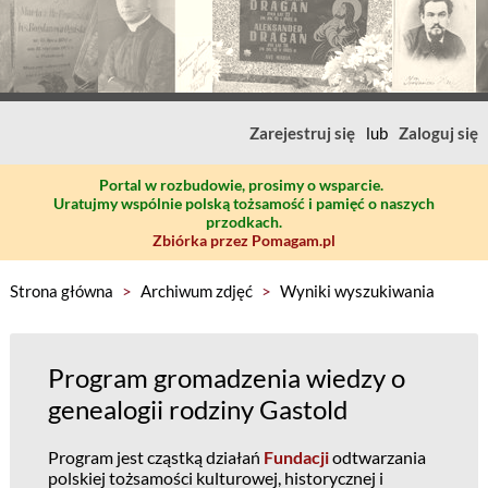
Zarejestruj się
lub
Zaloguj się
Portal w rozbudowie, prosimy o wsparcie.
Uratujmy wspólnie polską tożsamość i pamięć o naszych
przodkach.
Zbiórka przez Pomagam.pl
Strona główna
>
Archiwum zdjęć
>
Wyniki wyszukiwania
Program gromadzenia wiedzy o
genealogii rodziny Gastold
Program jest cząstką działań
Fundacji
odtwarzania
polskiej tożsamości kulturowej, historycznej i