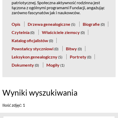
patriotycznej. Społeczna aktywność rodzinna jest
łączona z ogólnymi programami Fundacji, angażując
zarówno fascynatów jak i naukowców.
Opis
Drzewa genealogiczne
Biografie
(
5
)
(
0
)
Czytelnia
Właściciele ziemscy
(
0
)
(
0
)
Katalog oficjalistów
(
0
)
Powstańcy styczniowi
Bitwy
(
0
)
(
0
)
Leksykon genealogiczny
Portrety
(
5
)
(
0
)
Dokumenty
Mogiły
(
0
)
(
1
)
Wyniki wyszukiwania
Ilość zdjęć: 1