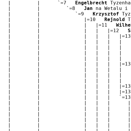
|         |      `=7   
Engelbrecht
 Tyzenha
|         |         `=8   
Jan
 na Wetalu i 
|         |            `=9   
Krzysztof
 Tyz
|         |               |=10   
Rejnold
 T
|         |               |   |=11   
Wilhe
|         |               |   |   |=12   
S
|         |               |   |   |   |=13
|         |               |   |   |   |   
|         |               |   |   |   |   
|         |               |   |   |   |   
|         |               |   |   |   |   
|         |               |   |   |   |=13
|         |               |   |   |   |   
|         |               |   |   |   |   
|         |               |   |   |   |   
|         |               |   |   |   |=13
|         |               |   |   |   |=13
|         |               |   |   |   `=13
|         |               |   |   |      |
|         |               |   |   |      |
|         |               |   |   |      |
|         |               |   |   |      |
|         |               |   |   |      |
|         |               |   |   |      |