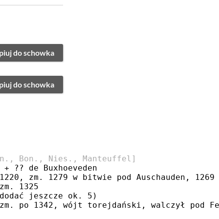
piuj do schowka
piuj do schowka
n., Bon., Nies., Manteuffel]
 + ?? de Buxhoeveden
1220, zm. 1279 w bitwie pod Auschauden, 1269
zm. 1325
dodać jeszcze ok. 5)
zm. po 1342, wójt torejdański, walczył pod F