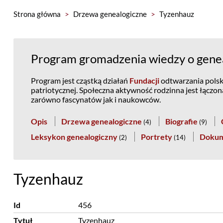
Strona główna
>
Drzewa genealogiczne
>
Tyzenhauz
Program gromadzenia wiedzy o genea
Program jest cząstką działań
Fundacji
odtwarzania polski
patriotycznej. Społeczna aktywność rodzinna jest łączo
zarówno fascynatów jak i naukowców.
Opis
Drzewa genealogiczne
Biografie
(
4
)
(
9
)
Leksykon genealogiczny
Portrety
Doku
(
2
)
(
14
)
Tyzenhauz
Id
456
Tytuł
Tyzenhauz