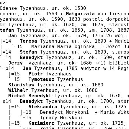
uz
Odense Tyzenhauz, ur. ok. 1530
enhauz, ur. ok. 1560 + 
Małgorzata
 von Tiesen
yzenhauz, ur. ok. 1590, 1633 postoli dorpack
lm
 Tyzenhauz, ur. ok. 1620, zm. 1676, staros
tefan
 Tyzenhauz, ur. ok. 1650, zm. 1708, 168
   
Jan
 Tyzenhauz, ur. ok. 1670, 1716-26 woj.
|=14   
Teresa
 Tyzenhauz, ur. ok. 1690 + Marc
|   `=15   Marianna Maria Ogińska  + Józef J
|=14   
Stefan
 Tyzenhauz, ur. ok. 1690, staro
`=14   
Benedykt
 Tyzenhauz, ur. ok. 1690, sta
   
Jerzy
 Tyzenhauz, ur. ok. 1680 +(1) Elżbie
`=b14   
Jan
 Tyzenhaus, 1785 audytor w 14 Reg
   |=15   
Piotr
 Tyzenhaus
   `=15   
Tymoteusz
 Tyzenhaus
   
Stanisław
 Tyzenhauz, ur. ok. 1680
   
Wilhelm
 Tyzenhauz, ur. ok. 1680
   
Michał Benedykt
 Tyzenhauz, ur. ok. 1670, 
=a14   
Benedykt
 Tyzenhauz, ur. ok. 1700, sta
   |=15   
Aleksandra
 Tyzenhauz, ur. ok. 1725
   |   |=16   Benedykt Morykoni  + Maria Wik
   |   `=16   Ignacy Morykoni
   |=15   
Kazimierz
 Tyzenhauz, ur. ok. 1725,
   |   `=16   
Zofia
 Tyzenhauz, ur. 1760 +(1)