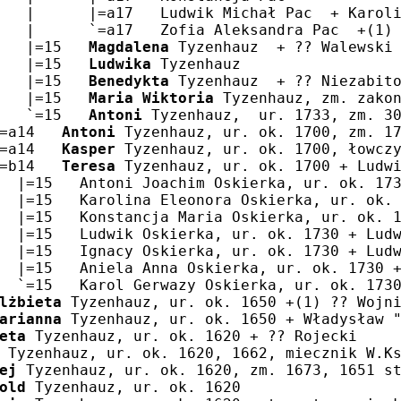
   |      |=a17   Ludwik Michał Pac  + Karol
   |      `=a17   Zofia Aleksandra Pac  +(1)
   |=15   
Magdalena
 Tyzenhauz  + ?? Walewski
   |=15   
Ludwika
 Tyzenhauz
   |=15   
Benedykta
 Tyzenhauz  + ?? Niezabit
   |=15   
Maria Wiktoria
 Tyzenhauz, zm. zako
   `=15   
Antoni
 Tyzenhauz,  ur. 1733, zm. 3
=a14   
Antoni
 Tyzenhauz, ur. ok. 1700, zm. 1
=a14   
Kasper
 Tyzenhauz, ur. ok. 1700, łowcz
=b14   
Teresa
 Tyzenhauz, ur. ok. 1700 + Ludw
  |=15   Antoni Joachim Oskierka, ur. ok. 17
  |=15   Karolina Eleonora Oskierka, ur. ok.
  |=15   Konstancja Maria Oskierka, ur. ok. 
  |=15   Ludwik Oskierka, ur. ok. 1730 + Lud
  |=15   Ignacy Oskierka, ur. ok. 1730 + Lud
  |=15   Aniela Anna Oskierka, ur. ok. 1730 
  `=15   Karol Gerwazy Oskierka, ur. ok. 173
lżbieta
 Tyzenhauz, ur. ok. 1650 +(1) ?? Wojn
arianna
 Tyzenhauz, ur. ok. 1650 + Władysław 
eta
 Tyzenhauz, ur. ok. 1620 + ?? Rojecki
 Tyzenhauz, ur. ok. 1620, 1662, miecznik W.K
ej
 Tyzenhauz, ur. ok. 1620, zm. 1673, 1651 s
old
 Tyzenhauz, ur. ok. 1620