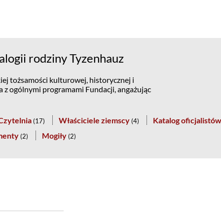
logii rodziny Tyzenhauz
ej tożsamości kulturowej, historycznej i
na z ogólnymi programami Fundacji, angażując
Czytelnia
Właściciele ziemscy
Katalog oficjalistó
(
17
)
(
4
)
menty
Mogiły
(
2
)
(
2
)