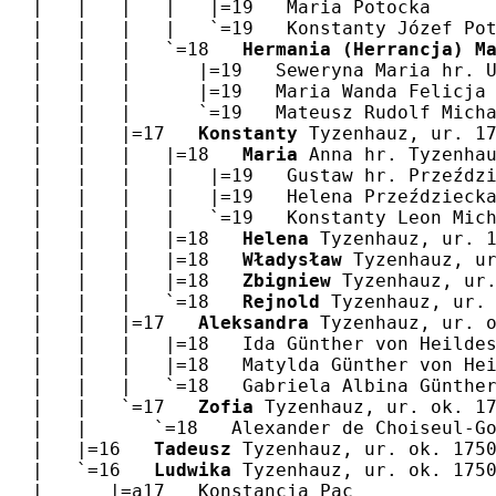
   |   |   |   |   |=19   Maria Potocka
   |   |   |   |   `=19   Konstanty Józef Po
   |   |   |   `=18   
Hermania (Herrancja) M
   |   |   |      |=19   Seweryna Maria hr. 
   |   |   |      |=19   Maria Wanda Felicja
   |   |   |      `=19   Mateusz Rudolf Mich
   |   |   |=17   
Konstanty
 Tyzenhauz, ur. 1
   |   |   |   |=18   
Maria
 Anna hr. Tyzenha
   |   |   |   |   |=19   Gustaw hr. Przeźdz
   |   |   |   |   |=19   Helena Przeździeck
   |   |   |   |   `=19   Konstanty Leon Mic
   |   |   |   |=18   
Helena
 Tyzenhauz, ur. 
   |   |   |   |=18   
Władysław
 Tyzenhauz, u
   |   |   |   |=18   
Zbigniew
 Tyzenhauz, ur
   |   |   |   `=18   
Rejnold
 Tyzenhauz, ur.
   |   |   |=17   
Aleksandra
 Tyzenhauz, ur. 
   |   |   |   |=18   Ida Günther von Heilde
   |   |   |   |=18   Matylda Günther von He
   |   |   |   `=18   Gabriela Albina Günthe
   |   |   `=17   
Zofia
 Tyzenhauz, ur. ok. 1
   |   |      `=18   Alexander de Choiseul-G
   |   |=16   
Tadeusz
 Tyzenhauz, ur. ok. 175
   |   `=16   
Ludwika
 Tyzenhauz, ur. ok. 175
   |      |=a17   Konstancja Pac