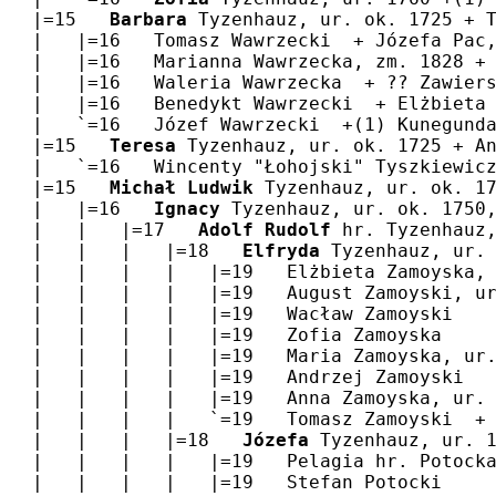
   |=15   
Barbara
 Tyzenhauz, ur. ok. 1725 + 
   |   |=16   Tomasz Wawrzecki  + Józefa Pac
   |   |=16   Marianna Wawrzecka, zm. 1828 +
   |   |=16   Waleria Wawrzecka  + ?? Zawier
   |   |=16   Benedykt Wawrzecki  + Elżbieta
   |   `=16   Józef Wawrzecki  +(1) Kunegund
   |=15   
Teresa
 Tyzenhauz, ur. ok. 1725 + A
   |   `=16   Wincenty "Łohojski" Tyszkiewic
   |=15   
Michał Ludwik
 Tyzenhauz, ur. ok. 1
   |   |=16   
Ignacy
 Tyzenhauz, ur. ok. 1750
   |   |   |=17   
Adolf Rudolf
 hr. Tyzenhauz
   |   |   |   |=18   
Elfryda
 Tyzenhauz, ur.
   |   |   |   |   |=19   Elżbieta Zamoyska,
   |   |   |   |   |=19   August Zamoyski, u
   |   |   |   |   |=19   Wacław Zamoyski
   |   |   |   |   |=19   Zofia Zamoyska
   |   |   |   |   |=19   Maria Zamoyska, ur
   |   |   |   |   |=19   Andrzej Zamoyski
   |   |   |   |   |=19   Anna Zamoyska, ur.
   |   |   |   |   `=19   Tomasz Zamoyski  +
   |   |   |   |=18   
Józefa
 Tyzenhauz, ur. 
   |   |   |   |   |=19   Pelagia hr. Potock
   |   |   |   |   |=19   Stefan Potocki