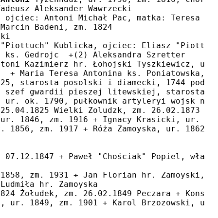
Tadeusz Aleksander Wawrzecki
, ojciec: Antoni Michał Pac, matka: Teresa Ba
 Marcin Badeni, zm. 1824
ski
 "Piottuch" Kublicka, ojciec: Eliasz "Piottuc
a ks. Gedrojc  +(2) Aleksandra Szretter
ntoni Kazimierz hr. Łohojski Tyszkiewicz, ur.
z  + Maria Teresa Antonina ks. Poniatowska, o
725, starosta posolski i diamecki, 1744 podst
, szef gwardii pieszej litewskiej, starosta p
, ur. ok. 1790, pułkownik artyleryi wojsk nap
 25.04.1825 Wielki Zoludzk, zm. 26.02.1873 Wa
 ur. 1846, zm. 1916 + Ignacy Krasicki, ur. 18
r. 1856, zm. 1917 + Róża Zamoyska, ur. 1862, 
. 07.12.1847 + Paweł "Chościak" Popiel, własn
 1858, zm. 1931 + Jan Florian hr. Zamoyski, u
 Ludmiła hr. Zamoyska
1824 Żołudek, zm. 26.02.1849 Peczara + Konsta
a, ur. 1849, zm. 1901 + Karol Brzozowski, ur.