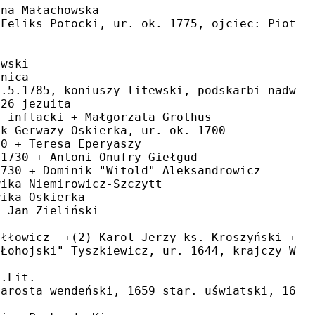
ina Małachowska
 Feliks Potocki, ur. ok. 1775, ojciec: Piotr 
owski
nnica
0.5.1785, koniuszy litewski, podskarbi nadwor
726 jezuita
y inflacki + Małgorzata Grothus
ik Gerwazy Oskierka, ur. ok. 1700
30 + Teresa Eperyaszy
 1730 + Antoni Onufry Giełgud
1730 + Dominik "Witold" Aleksandrowicz
wika Niemirowicz-Szczytt
wika Oskierka
+ Jan Zieliński
0
iłłowicz  +(2) Karol Jerzy ks. Kroszyński +(3
"Łohojski" Tyszkiewicz, ur. 1644, krajczy W.K
s.Lit.
tarosta wendeński, 1659 star. uświatski, 1667