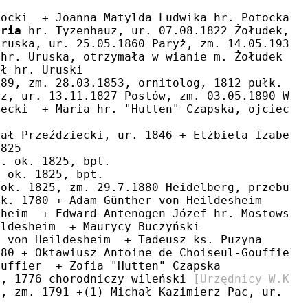
tocki  + Joanna Matylda Ludwika hr. Potocka
aria
 hr. Tyzenhauz, ur. 07.08.1822 Żołudek, z
Uruska, ur. 25.05.1860 Paryż, zm. 14.05.1931 
 hr. Uruska, otrzymała w wianie m. Żołudek  +
ał hr. Uruski
789, zm. 28.03.1853, ornitolog, 1812 pułk. p.
uz, ur. 13.11.1827 Postów, zm. 03.05.1890 War
iecki  + Maria hr. "Hutten" Czapska, ojciec: 
a
hał Przeździecki, ur. 1846 + Elżbieta Izabela
1825
r. ok. 1825, bpt.
. ok. 1825, bpt.
 ok. 1825, zm. 29.7.1880 Heidelberg, przebudo
ok. 1780 + Adam Günther von Heildesheim
sheim  + Edward Antenogen Józef hr. Mostowski
ildesheim  + Maurycy Buczyński
r von Heildesheim  + Tadeusz ks. Puzyna
780 + Oktawiusz Antoine de Choiseul-Gouffier
ouffier  + Zofia "Hutten" Czapska
0, 1776 chorodniczy wileński 
[Urzędnicy W.Ks.
0, zm. 1791 +(1) Michał Kazimierz Pac, ur. 17