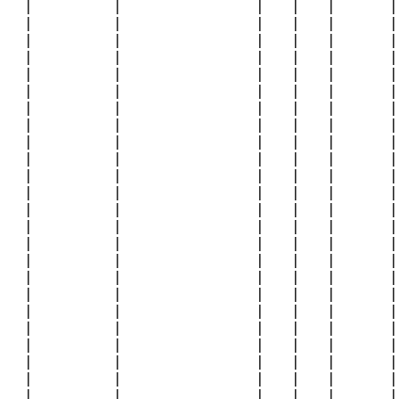
|         |               |   |   |      |
|         |               |   |   |      |
|         |               |   |   |      |
|         |               |   |   |      |
|         |               |   |   |      |
|         |               |   |   |      |
|         |               |   |   |      |
|         |               |   |   |      |
|         |               |   |   |      |
|         |               |   |   |      |
|         |               |   |   |      |
|         |               |   |   |      |
|         |               |   |   |      |
|         |               |   |   |      |
|         |               |   |   |      |
|         |               |   |   |      |
|         |               |   |   |      |
|         |               |   |   |      |
|         |               |   |   |      |
|         |               |   |   |      |
|         |               |   |   |      |
|         |               |   |   |      |
|         |               |   |   |      |
|         |               |   |   |      |