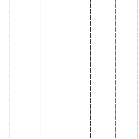
|         |               |   |   |      |
|         |               |   |   |      |
|         |               |   |   |      |
|         |               |   |   |      |
|         |               |   |   |      |
|         |               |   |   |      |
|         |               |   |   |      |
|         |               |   |   |      |
|         |               |   |   |      |
|         |               |   |   |      |
|         |               |   |   |      |
|         |               |   |   |      |
|         |               |   |   |      |
|         |               |   |   |      |
|         |               |   |   |      |
|         |               |   |   |      |
|         |               |   |   |      |
|         |               |   |   |      |
|         |               |   |   |      |
|         |               |   |   |      |
|         |               |   |   |      |
|         |               |   |   |      |
|         |               |   |   |      |