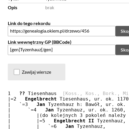
Opis
brak
Link do tego rekordu
Sko
Link wewnętrzny GP (BBCode)
Sko
Zawijaj wiersze
1   
??
 Tiesenhaus  
[Koss., Kos., Bork., Mi
|=2   
Engelbrecht
 Tiesenhaus, ur. ok. 1170
|   `=3   
Jan
 Tyzenhauz h: Bawół, ur. ok. 
|      `=4   
Jan
 Tyzenhauz, ur. ok. 1260, 
|         |(do kolejnych 3 pokoleń należy 
|         |=5   
Engelbrecht II
 Tyzenhauz, 
|         |   `=6   
Jan
 Tyzenhauz,