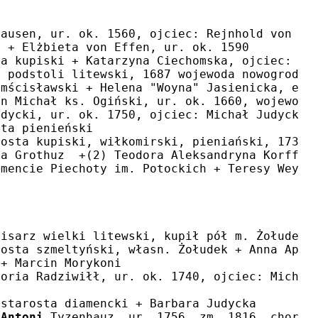
hausen, ur. ok. 1560, ojciec: Rejnhold von Ti
i + Elżbieta von Effen, ur. ok. 1590
ta kupiski + Katarzyna Ciechomska, ojciec: St
7 podstoli litewski, 1687 wojewoda nowogrodzk
 mścisławski + Helena "Woyna" Jasienicka, ery
in Michał ks. Ogiński, ur. ok. 1660, wojewoda
udycki, ur. ok. 1750, ojciec: Michał Judycki
sta pienieński
rosta kupiski, wiłkomirski, pieniański, 1730 
ta Grothuz  +(2) Teodora Aleksandryna Korff v
imencie Piechoty im. Potockich + Teresy Weyty
pisarz wielki litewski, kupił pół m. Żołudek 
rosta szmeltyński, własn. Żołudek + Anna Apol
 + Marcin Morykoni
toria Radziwiłł, ur. ok. 1740, ojciec: Michał
 starosta diamencki + Barbara Judycka
 
Antoni
 Tyzenhauz, ur. 1756, zm. 1816, chorąż