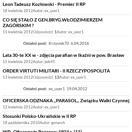
Leon Tadeusz Kozłowski - Premier II RP
18 kwietnia 2012
Autor:
ex_user1
CO SIĘ STAŁO Z GEN.BRYG.WŁODZIMIERZEM
ZAGÓRSKIM ?
15 kwietnia 2012
Odpowiedzi:
1
Autor:
ex_user1
Ostatni post:
Krzysiek70
6.04.2016
Lata 30-te XX w - zdjęcia parafian w Ikaźni w pow. Brasław
15 kwietnia 2012
Autor:
jwk45
ORDER VIRTUTI MILITARI - II RZECZYPOSPOLITA
13 kwietnia 2012
Odpowiedzi:
13
Autor:
ex_user1
Ostatni post:
ex_user1
19.04.2012
OFICERSKA ODZNAKA ,,PARASOL,, Związku Walki Czynnej
12 kwietnia 2012
Autor:
ex_user1
Stosunki Polsko-Ukraińskie w II RP
18 października 2010
Autor:
genarch
WP- Oficerowie Rezerwy 1934 r. (11)