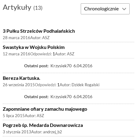
Artykuły
(13)
3 Pułku Strzelców Podhalańskich
28 marca 2016
Autor:
ASZ
Swastyka w Wojsku Polskim
12 marca 2016
Odpowiedzi:
1
Autor:
ASZ
Ostatni post:
Krzysiek70
6.04.2016
Bereza Kartuska.
26 września 2015
Odpowiedzi:
1
Autor:
Dzidek Rogalski
Ostatni post:
Krzysiek70
6.04.2016
Zapomniane ofiary zamachu majowego
5 lipca 2015
Autor:
ASZ
Pogrzeb śp. Medarda Downarowicza
3 stycznia 2013
Autor:
andrzej_b2