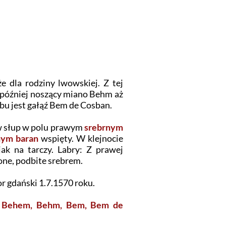
e dla rodziny lwowskiej. Z tej
 później noszący miano Behm aż
u jest gałąź Bem de Cosban.
 w słup w polu prawym
srebrnym
nym
baran
wspięty. W klejnocie
ak na tarczy. Labry: Z prawej
one, podbite srebrem.
r gdański 1.7.1570 roku.
,
Behem, Behm, Bem, Bem de