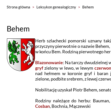
Strona główna
>
Leksykon genealogiczny
>
Behem
Behem
Herb szlachecki pomorski uznany takż
przyczyny pierwotnie o nazwie Behem,
w końcu Bem. Rodziną pierwotnego herb
Blazonowanie
: Na tarczy dwudzielnej
gryf
zielony w lewo, w lewym
czerwo
nad hełmem w koronie gryf i baran j
zielone, podbite srebrem, z lewej czerw
Nobilitację uzyskał Piotr Behem, senato
Rodziny należące do herbu: Bauman
Cosban
, Bochnia, Mączewski