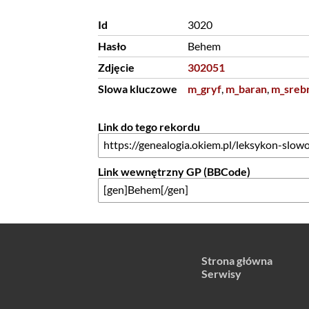
Id
3020
Hasło
Behem
Zdjęcie
302051
Slowa kluczowe
m_gryf
,
m_baran
,
m_sreb
Link do tego rekordu
Link wewnętrzny GP (BBCode)
Strona główna
Serwisy