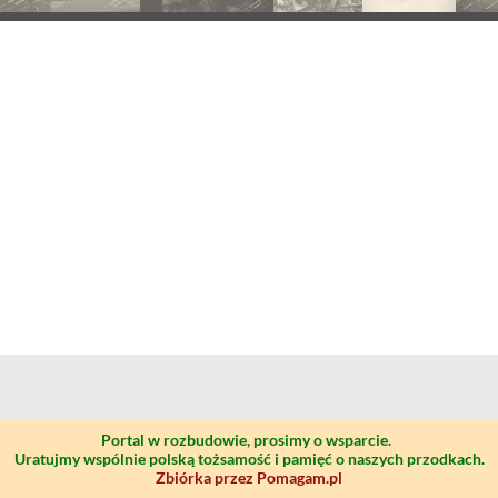
Portal w rozbudowie, prosimy o wsparcie.
Uratujmy wspólnie polską tożsamość i pamięć o naszych przodkach.
Zbiórka przez Pomagam.pl